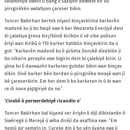
selametiyê xwest û bang li saziyên dewletê kir ku
pirsgirêkên welatiyan çareser bikin.
Tuncer Bakirhan bertek nîşanî binçavkirina karkerên
madenê ku ji bo heqê xwe li ber Wezareta Enerjiyê dest
bi çalakiya greva birçîbûnê kiribûn û vê sibe polîsan
êrişî wan kiribû û 110 karker hatibûn binçavkirin da û
got: “Karkerên madenê ku li şirketa Dorukê dixebitin ji
bo nikarin pereyên xwe bigirin dest bi çalakiyê kirin. Li
şûna ku li daxwazên karkeran guhdar bikin wan binçav
dikin. Divê karker bên berdan û pirsgirêka meaşê wan jî
bê çareserkirin. Em her dem li ba karkeran in û bi wan
re di nava piştgiriyê de ne.”
‘Civakê û perwerdehiyê rizandin e’
Tuncer Bakirhan bal kişand ser êrişên li dijî dibistanên li
Siwêregê û Mereşê û wiha dirêjî da axaftina xwe: “Em
hemû pir xemgîn in. Careke din ji bo yên jiyana xwe ji