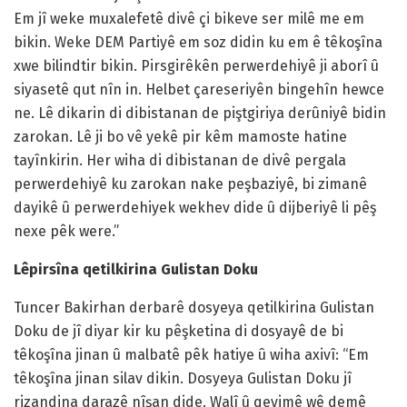
Em jî weke muxalefetê divê çi bikeve ser milê me em
bikin. Weke DEM Partiyê em soz didin ku em ê têkoşîna
xwe bilindtir bikin. Pirsgirêkên perwerdehiyê ji aborî û
siyasetê qut nîn in. Helbet çareseriyên bingehîn hewce
ne. Lê dikarin di dibistanan de piştgiriya derûniyê bidin
zarokan. Lê ji bo vê yekê pir kêm mamoste hatine
tayînkirin. Her wiha di dibistanan de divê pergala
perwerdehiyê ku zarokan nake peşbaziyê, bi zimanê
dayikê û perwerdehiyek wekhev dide û dijberiyê li pêş
nexe pêk were.”
Lêpirsîna qetilkirina Gulistan Doku
Tuncer Bakirhan derbarê dosyeya qetilkirina Gulistan
Doku de jî diyar kir ku pêşketina di dosyayê de bi
têkoşîna jinan û malbatê pêk hatiye û wiha axivî: “Em
têkoşîna jinan silav dikin. Dosyeya Gulistan Doku jî
rizandina darazê nîşan dide. Walî û qeyimê wê demê