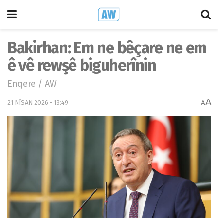
Bakirhan: Em ne bêçare ne em
ê vê rewşê biguherînin
Enqere / AW
A
21 NÎSAN 2026 - 13:49
A