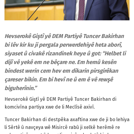
Hevserokê Giştî yê DEM Partiyê Tuncer Bakirhan
bi lêv kir ku ji pergala perwerdehiyê heta aborî,
siyaset û civakê rizandinek heye û got: “Helbet li
dijî vê yekê em ne bêçare ne. Em hemû kesên
bindest werin cem hev em dikarin pirsgirêkan
çareser bikin. Em bi hevî ne û em ê vê rewşê
biguherînin.”
Hevserokê Giştî yê DEM Partiyê Tuncer Bakirhan di
komcivîna partiya xwe de li Meclîsê axivî.
Tuncer Bakirhan di destpêka axaftina xwe de ji bo lehiya
li Sêrtê û navçeya wê Misircê rabû ji xelkê herêmê re