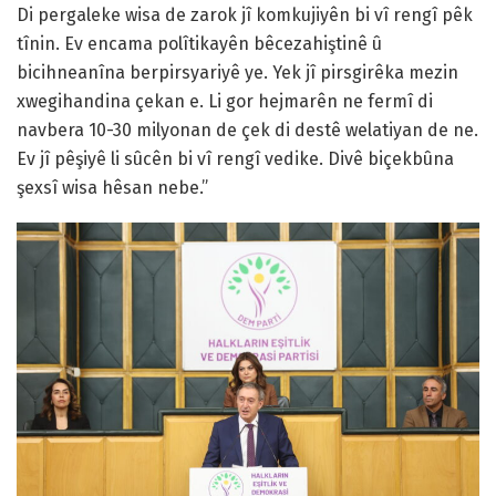
Di pergaleke wisa de zarok jî komkujiyên bi vî rengî pêk
tînin. Ev encama polîtikayên bêcezahiştinê û
bicihneanîna berpirsyariyê ye. Yek jî pirsgirêka mezin
xwegihandina çekan e. Li gor hejmarên ne fermî di
navbera 10-30 milyonan de çek di destê welatiyan de ne.
Ev jî pêşiyê li sûcên bi vî rengî vedike. Divê biçekbûna
şexsî wisa hêsan nebe.”