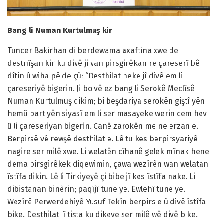
Bang li Numan Kurtulmuş kir
Tuncer Bakirhan di berdewama axaftina xwe de
destnîşan kir ku divê ji van pirsgirêkan re çareserî bê
dîtin û wiha pê de çû: “Desthilat neke jî divê em li
çareseriyê bigerin. Ji bo vê ez bang li Serokê Meclîsê
Numan Kurtulmuş dikim; bi beşdariya serokên giştî yên
hemû partiyên siyasî em li ser masayeke werin cem hev
û li çareseriyan bigerin. Canê zarokên me ne erzan e.
Berpirsê vê rewşê desthilat e. Lê tu kes berpirsyariyê
nagire ser milê xwe. Li welatên cîhanê gelek mînak hene
dema pirsgirêkek diqewimin, çawa wezîrên wan welatan
îstîfa dikin. Lê li Tirkiyeyê çi bibe jî kes îstîfa nake. Li
dibistanan binêrin; paqîjî tune ye. Ewlehî tune ye.
Wezîrê Perwerdehiyê Yusuf Tekîn berpirs e û divê îstîfa
bike. Desthilat jî tişta ku dikeve ser milê wê divê bike.