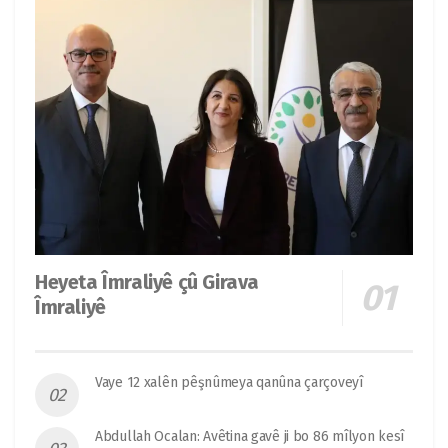
Heyeta Îmraliyê çû Girava
Îmraliyê
Vaye 12 xalên pêşnûmeya qanûna çarçoveyî
Abdullah Ocalan: Avêtina gavê ji bo 86 mîlyon kesî