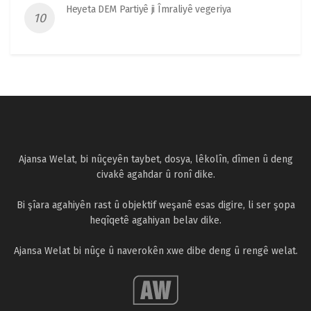
Heyeta DEM Partiyê ji Îmraliyê vegeriya
Ajansa Welat, bi nûçeyên taybet, dosya, lêkolîn, dîmen û deng
civakê agahdar û ronî dike.
Bi şîara agahiyên rast û objektif weşanê esas digire, li ser şopa
heqîqetê agahiyan belav dike.
Ajansa Welat bi nûçe û naverokên xwe dibe deng û rengê welat.