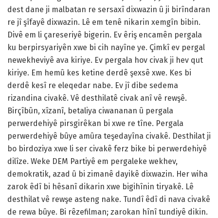
dest dane ji malbatan re sersaxî dixwazin û ji birîndaran
re jî şîfayê dixwazin. Lê em tenê nikarin xemgîn bibin.
Divê em li çareseriyê bigerin. Ev êriş encamên pergala
ku berpirsyariyên xwe bi cih nayîne ye. Çimkî ev pergal
newekheviyê ava kiriye. Ev pergala hov civak ji hev qut
kiriye. Em hemû kes ketine derdê şexsê xwe. Kes bi
derdê kesî re eleqedar nabe. Ev jî dibe sedema
rizandina civakê. Vê desthilatê civak anî vê rewşê.
Birçîbûn, xîzanî, betaliya ciwananan û pergala
perwerdehiyê pirsgirêkan bi xwe re tîne. Pergala
perwerdehiyê bûye amûra teşedayîna civakê. Desthilat ji
bo birdoziya xwe li ser civakê ferz bike bi perwerdehiyê
dilîze. Weke DEM Partiyê em pergaleke wekhev,
demokratik, azad û bi zimanê dayikê dixwazin. Her wiha
zarok êdî bi hêsanî dikarin xwe bigihînin tiryakê. Lê
desthilat vê rewşe asteng nake. Tundî êdî di nava civakê
de rewa bûye. Bi rêzefilman; zarokan hînî tundiyê dikin.