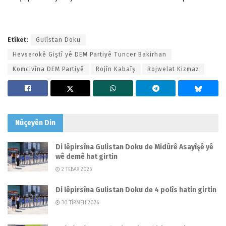
Etîket:
Gulîstan Doku
Hevserokê Giştî yê DEM Partiyê Tuncer Bakirhan
Komcivîna DEM Partiyê
Rojîn Kabaîş
Rojwelat Kizmaz
Nûçeyên
Din
Di lêpirsîna Gulistan Doku de Midûrê Asayîşê yê
wê demê hat girtin
2 TEBAX 2026
Di lêpirsîna Gulistan Doku de 4 polîs hatin girtin
30 TÎRMEH 2026