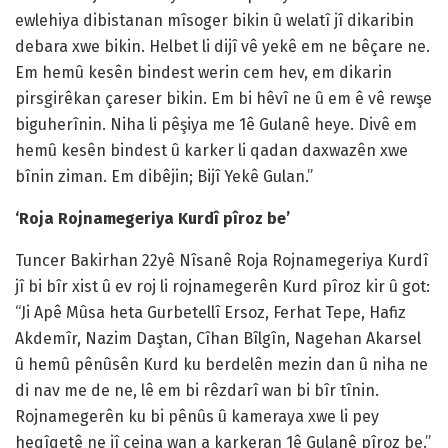
ewlehiya dibistanan mîsoger bikin û welatî jî dikaribin
debara xwe bikin. Helbet li dijî vê yekê em ne bêçare ne.
Em hemû kesên bindest werin cem hev, em dikarin
pirsgirêkan çareser bikin. Em bi hêvî ne û em ê vê rewşe
biguherînin. Niha li pêşiya me 1ê Gulanê heye. Divê em
hemû kesên bindest û karker li qadan daxwazên xwe
bînin ziman. Em dibêjin; Bijî Yekê Gulan.”
‘Roja Rojnamegeriya Kurdî pîroz be’
Tuncer Bakirhan 22yê Nîsanê Roja Rojnamegeriya Kurdî
jî bi bîr xist û ev roj li rojnamegerên Kurd pîroz kir û got:
“Ji Apê Mûsa heta Gurbetellî Ersoz, Ferhat Tepe, Hafiz
Akdemîr, Nazim Daştan, Cîhan Bîlgîn, Nagehan Akarsel
û hemû pênûsên Kurd ku berdelên mezin dan û niha ne
di nav me de ne, lê em bi rêzdarî wan bi bîr tînin.
Rojnamegerên ku bi pênûs û kameraya xwe li pey
heqîqetê ne jî cejna wan a karkeran 1ê Gulanê pîroz be.”