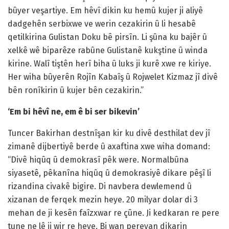
bûyer veşartiye. Em hêvî dikin ku hemû kujer ji aliyê
dadgehên serbixwe ve werin cezakirin û li hesabê
qetilkirina Gulistan Doku bê pirsîn. Li şûna ku bajêr û
xelkê wê biparêze rabûne Gulistanê kukştine û winda
kirine. Walî tiştên herî biha û luks ji kurê xwe re kiriye.
Her wiha bûyerên Rojîn Kabaîş û Rojwelet Kizmaz jî divê
bên ronîkirin û kujer bên cezakirin.”
‘Em bi hêvî ne, em ê bi ser bikevin’
Tuncer Bakirhan destnîşan kir ku divê desthilat dev jî
zimanê dijbertiyê berde û axaftina xwe wiha domand:
“Divê hiqûq û demokrasî pêk were. Normalbûna
siyasetê, pêkanîna hiqûq û demokrasiyê dikare pêşî li
rizandina civakê bigire. Di navbera dewlemend û
xizanan de ferqek mezin heye. 20 milyar dolar di 3
mehan de ji kesên faîzxwar re çûne. Ji kedkaran re pere
tune ne lê ji wir re heye. Bi wan pereyan dikarin