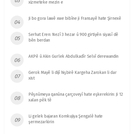
xizmeteke mezin e
Ji bo gora lawê xwe bibîne ji Fransayê hate Şirnexê
Serhat Eren: Nezî 3 hezar û 900 girtiyên siyasî dê
bên berdan
AKPê û Akin Gurlek Abdulkadîr Selvî derewandin
Gerok Mayê li dijî hişbirê Kargeha Zarokan li dar
xist
Pêşnûmeya qanûna çarçoveyî hate eşkerekirin: Ji 12
xalan pêk tê
Li gelek bajaran Komkujiya Şengalê hate
şermezarkirin