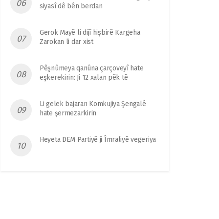
siyasî dê bên berdan
Gerok Mayê li dijî hişbirê Kargeha
Zarokan li dar xist
Pêşnûmeya qanûna çarçoveyî hate
eşkerekirin: Ji 12 xalan pêk tê
Li gelek bajaran Komkujiya Şengalê
hate şermezarkirin
Heyeta DEM Partiyê ji Îmraliyê vegeriya