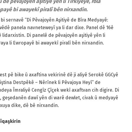
 dê pêvajoyên aşitiyê yên li Tirkiyeyê, rola
payê bi awayekî piralî bên nirxandin.
bi sernavê “Di Pêvajoyên Aşitiyê de Bîra Medyayê:
wêdê panela navneteweyî ya li dar dixe. Panel dê 16ê
lidarxistin. Di panelê de pêvajoyên aşitiyê yên li
aya li Ewropayê bi awayekî piralî bên nirxandin.
st pê bike û axaftina vekirinê dê ji aliyê Serokê GGCyê
ûniştina Destpêkê – Nêrînek li Pêvajoya Heyî” de
a Îmraliyê Cengîz Çîçek wekî axaftvan cih digire. Di
yê, geşedanên dawî yên di warê dewlet, civak û medyayê
 xuya dike, dê bê nirxandin.
îqaşkirin