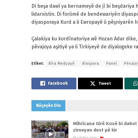
Di beşa dawî ya bernameyê de jî bi beşdariya 
lidarxistin. Di forûmê de bendewariyên diyas
diyasporaya Kurd a li Ewropayê û pêşniyarên h
Çalakiya ku kordînatoriya wê Hozan Adar dike,
pêvajoya aşitiyê ya li Tirkiyeyê de diyalogeke r
Etîket:
Bîra Medyayê
dîaspora
Panel
Pêvajo
Tweet
Nûçeyên
Din
Mîhrîcana Girê Koxê bi dahol
zirneyan dest pê kir