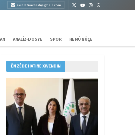
awelatnavend@gmail.com
HAN
ANALÎZ-DOSYE
SPOR
HEMÛ NÛÇE
ÊN ZÊDE HATINE XWENDIN