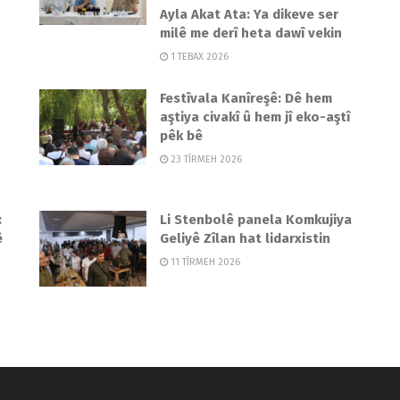
Ayla Akat Ata: Ya dikeve ser
milê me derî heta dawî vekin
1 TEBAX 2026
Festîvala Kanîreşê: Dê hem
aştiya civakî û hem jî eko-aştî
pêk bê
23 TÎRMEH 2026
:
Li Stenbolê panela Komkujiya
ê
Geliyê Zîlan hat lidarxistin
11 TÎRMEH 2026