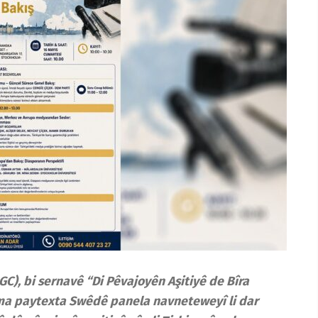
), bi sernavê “Di Pêvajoyên Aşitiyê de Bîra
lma paytexta Swêdê panela navneteweyî li dar