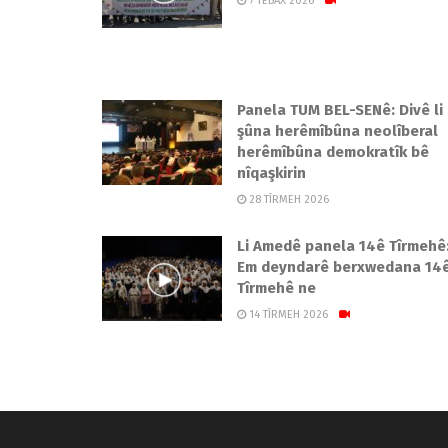
7 TEBAX 2026
Panela TUM BEL-SENê: Divê li
şûna herêmîbûna neolîberal
herêmîbûna demokratîk bê
nîqaşkirin
28 TÎRMEH 2026
Li Amedê panela 14ê Tîrmehê
Em deyndarê berxwedana 14
Tîrmehê ne
14 TÎRMEH 2026