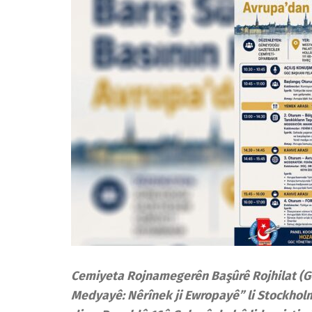
Cemiyeta Rojnamegerên Başûrê Rojhilat (GGC
Medyayê: Nêrînek ji Ewropayê” li Stockho