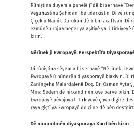
Rûniştina duyem a panelê jî dê bi sernavê “D
Veguhastina Şahidan” bê lidarxistin. Di vê rûni
Çîçek û Namik Durukan dê bibin axaftvan. Di rû
ezmûnên rojnamegeriya aşitiyê ya li Tirkiyeyê
kirin.
Nêrînek ji Ewropayê: Perspektîfa Diyasporay
Di rûniştina sêyem a bi sernavê “Nêrînek ji E
Ewropayê û nûnerên diyasporayê biaxivin. Di rû
Zanîngeha Malardalenê Doç. Dr. Osman Aytar, j
Mîna Sedem dê nirxandinên xwe parve bikin. Di
Ewropayê pêvajoya li Tirkiyeyê çawa digire de
raya giştî ya Ewropayê de çi ne dê bên destgirt
Dê nirxandinên diyasporaya Kurd bên kirin