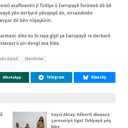
hemû axaftvanên ji Tirkiye û Ewropayê forûmek dê bê
porayê yên derbarê pêvajoyê de, nirxandinên
evpar dê bên nîqaşkirin.
 armanc dike ku bi raya giştî ya Ewropayê re derbarê
asterast û pir-dengî ava bike.
yên Aştiyê
Stockholm
WhatsApp
 û
Veysî Aktaş: Rêbertî dixwaze
çareseriyê ligel Tirkiyeyê pêş
bixe