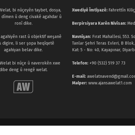
Welat, bi nûçeyên taybet, dosya,
Xwediyê Îmtîyazê:
Fahrettîn Kiliç
, dîmen û deng civakê agahdar û
ronî dike.
Berpirsiyara Karên Nivîsan:
Med
a agahiyên rast û objektif weşanê
Navnîşan:
Fırat Mahallesi, 553. S
s digire, li ser şopa heqîqetê
Tanlar Şehri Teras Evleri, B Blok,
agahiyan belav dike.
Kat: 5 - No: 40, Kayapınar, Diyarb
 Welat bi nûçe û naverokên xwe
Telefon:
+90 (532) 519 37 73
dibe deng û rengê welat.
E-mail:
awelatnavend@gmail.c
Malper:
www.ajansawelat1.com
parastî ne