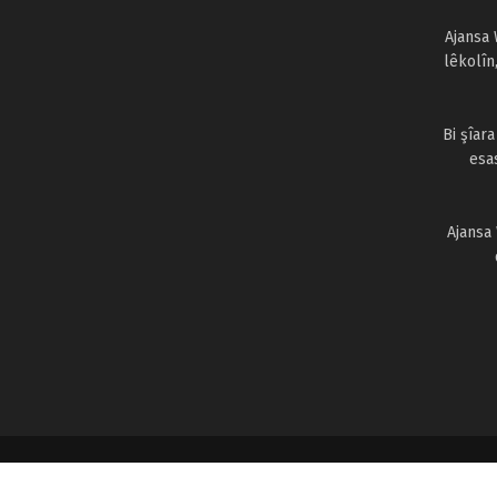
Ajansa 
lêkolîn
Bi şîar
esa
Ajansa
© 2024
Ajansa Welat
● Yekemîn Ajansa xwerû Kurdî ● Hemû maf 