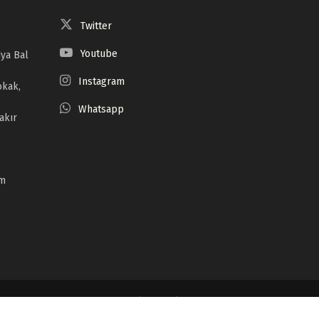
Twitter
Youtube
ya Bal
Instagram
okak,
Whatsapp
akır
om
Serrûpel
Têkilî
Derbarê Me De