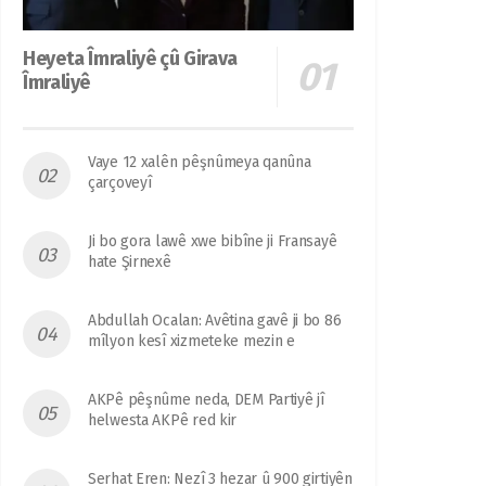
Heyeta Îmraliyê çû Girava
Îmraliyê
Vaye 12 xalên pêşnûmeya qanûna
çarçoveyî
Ji bo gora lawê xwe bibîne ji Fransayê
hate Şirnexê
Abdullah Ocalan: Avêtina gavê ji bo 86
mîlyon kesî xizmeteke mezin e
AKPê pêşnûme neda, DEM Partiyê jî
helwesta AKPê red kir
Serhat Eren: Nezî 3 hezar û 900 girtiyên