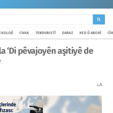
EKOLOJÎ
CIVAK
TENDURISTÎ
DARAZ
KED Û ABORÎ
CÎ
a ‘Di pêvajoyên aşitiyê de
e
A
A