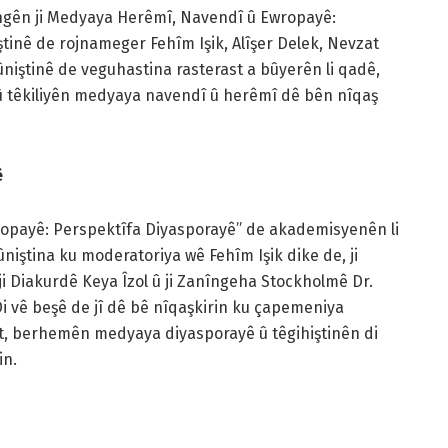
engên ji Medyaya Herêmî, Navendî û Ewropayê:
ştinê de rojnameger Fehîm Işik, Alîşer Delek, Nevzat
niştinê de veguhastina rasterast a bûyerên li qadê,
 û têkiliyên medyaya navendî û herêmî dê bên nîqaş
ê
wropayê: Perspektîfa Diyasporayê” de akademisyenên li
niştina ku moderatoriya wê Fehîm Işik dike de, ji
i Diakurdê Keya Îzol û ji Zanîngeha Stockholmê Dr.
 vê beşê de jî dê bê nîqaşkirin ku çapemeniya
st, berhemên medyaya diyasporayê û têgihiştinên di
in.