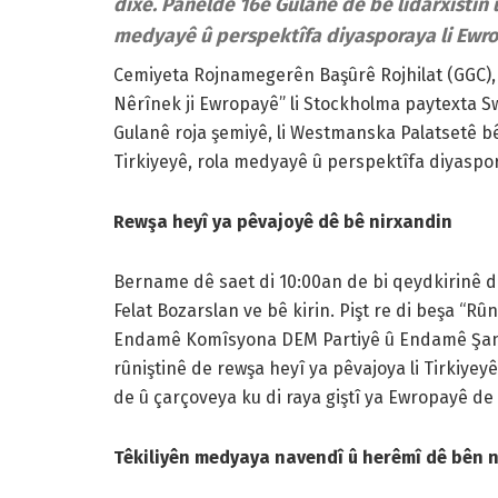
dixe. Paneldê 16ê Gulanê de bê lidarxistin û
medyayê û perspektîfa diyasporaya li Ewro
Cemiyeta Rojnamegerên Başûrê Rojhilat (GGC), 
Nêrînek ji Ewropayê” li Stockholma paytexta S
Gulanê roja şemiyê, li Westmanska Palatsetê bê 
Tirkiyeyê, rola medyayê û perspektîfa diyaspor
Rewşa heyî ya pêvajoyê dê bê nirxandin
Bername dê saet di 10:00an de bi qeydkirinê de
Felat Bozarslan ve bê kirin. Pişt re di beşa “R
Endamê Komîsyona DEM Partiyê û Endamê Şandey
rûniştinê de rewşa heyî ya pêvajoya li Tirkiye
de û çarçoveya ku di raya giştî ya Ewropayê de
Têkiliyên medyaya navendî û herêmî dê bên n