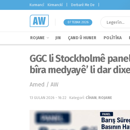
Kurmancî
Kirmanckî
|
Derbarê Me De
|
07 TEBAX 2026
ROJANE
JIN
ÇAND Û HUNER
POLÎTÎKA
GGC li Stockholmê panel
bîra medyayê’ li dar dix
Amed / AW
13 GULAN 2026 - 16:22
Kategorî:
CÎHAN
,
ROJANE