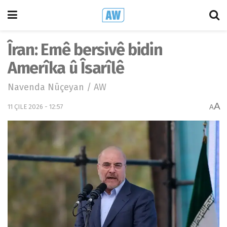
Îran: Emê bersivê bidin
Amerîka û Îsarîlê
Navenda Nûçeyan / AW
A
11 ÇILE 2026 - 12:57
A