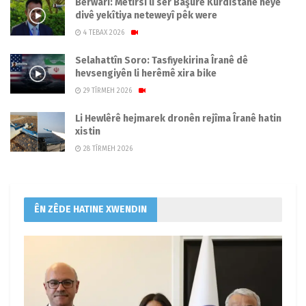
Berwarî: Metirsî li ser Başûrê Kurdistanê heye
divê yekîtiya neteweyî pêk were
4 TEBAX 2026
Selahattîn Soro: Tasfiyekirina Îranê dê
hevsengiyên li herêmê xira bike
29 TÎRMEH 2026
Li Hewlêrê hejmarek dronên rejîma Îranê hatin
xistin
28 TÎRMEH 2026
ÊN ZÊDE HATINE XWENDIN