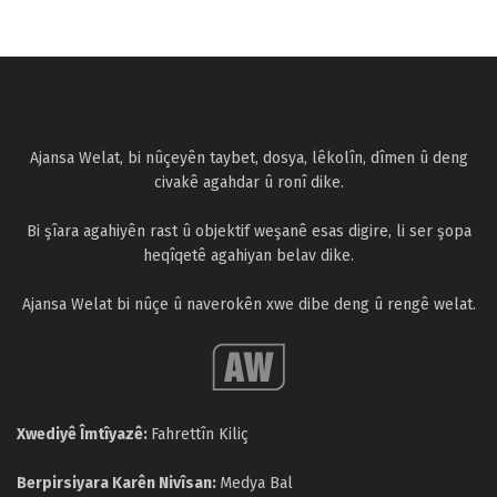
Ajansa Welat, bi nûçeyên taybet, dosya, lêkolîn, dîmen û deng
civakê agahdar û ronî dike.
Bi şîara agahiyên rast û objektif weşanê esas digire, li ser şopa
heqîqetê agahiyan belav dike.
Ajansa Welat bi nûçe û naverokên xwe dibe deng û rengê welat.
Xwediyê Îmtîyazê:
Fahrettîn Kiliç
Berpirsiyara Karên Nivîsan:
Medya Bal