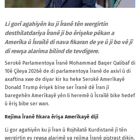
Li gorî agahiyên ku ji Îranê tên wergirtin
desthilatdariya Îranê ji bo êrişeke pêkan a
Amerîka û Îsraîlê di nava fikaran de ye û ji bo vê jî
di rewşa alarima bilind de tevdigere.
Serokê Parlamentoya Îranê Mohammad Baqer Qalibaf di
10ê Çileya 2026ê de di parlamentoya Îranê de axivî û di
axaftina xwe de diyar kir ku heke Serokê Amerîkayê
Donald Trump êrişek bîne ser Îranê dê Îran jî
baregehên Amerîkayê yên li heremê û Îsraîlê bike hedef
û êriş bibe ser wan.
Rejîma Îranê fikara êrişa Amerîkayê dijî
Li gor agahiyên ku ji Îran û Rojhilatê Kurdistanê jî tên
wergirtin ev rewşa alarimê ya rejîma Îranê piştrast dikin.