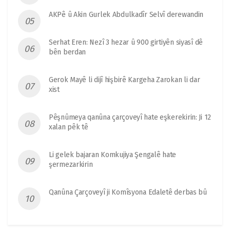
AKPê û Akin Gurlek Abdulkadîr Selvî derewandin
Serhat Eren: Nezî 3 hezar û 900 girtiyên siyasî dê
bên berdan
Gerok Mayê li dijî hişbirê Kargeha Zarokan li dar
xist
Pêşnûmeya qanûna çarçoveyî hate eşkerekirin: Ji 12
xalan pêk tê
Li gelek bajaran Komkujiya Şengalê hate
şermezarkirin
Qanûna Çarçoveyî ji Komîsyona Edaletê derbas bû