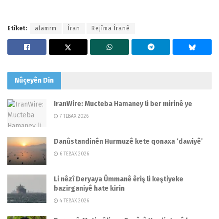
Etîket:
alamrm
Îran
Rejîma Îranê
Nûçeyên
Din
IranWire: Mucteba Hamaney li ber mirinê ye
7 TEBAX 2026
Danûstandinên Hurmuzê kete qonaxa ‘dawiyê’
6 TEBAX 2026
Li nêzî Deryaya Ûmmanê êriş li keştiyeke
bazirganiyê hate kirin
4 TEBAX 2026