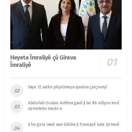
Heyeta Îmraliyê çû Girava
Îmraliyê
Vaye 12 xalên pêşnûmeya qanûna çarçoveyî
Abdullah Ocalan: Avêtina gavê ji bo 86 mîlyon kesî
xizmeteke mezin e
Ji bo gora lawê xwe bibîne ji Fransayê hate Şirnexê