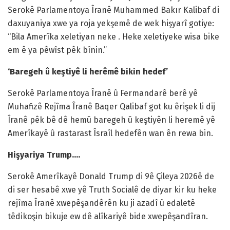
Serokê Parlamentoya Îranê Muhammed Bakır Kalibaf di
daxuyaniya xwe ya roja yekşemê de wek hişyarî gotiye:
“Bila Amerîka xeletiyan neke . Heke xeletiyeke wisa bike
em ê ya pêwîst pêk bînin.”
‘Baregeh û keştiyê li herêmê bikin hedef’
Serokê Parlamentoya Îranê û Fermandarê berê yê
Muhafizê Rejîma Îranê Baqer Qalibaf got ku êrişek li dij
Îranê pêk bê dê hemû baregeh û keştiyên li heremê yê
Amerîkayê û rastarast Îsraîl hedefên wan ên rewa bin.
Hişyariya Trump….
Serokê Amerîkayê Donald Trump di 9ê Çileya 2026ê de
di ser hesabê xwe yê Truth Socialê de diyar kir ku heke
rejîma Îranê xwepêşandêrên ku ji azadî û edaletê
têdikoşin bikuje ew dê alîkariyê bide xwepêşandîran.