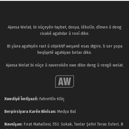
Ajansa Welat, bi nûçeyên taybet, dosya, lêkolîn, dîmen û deng
civakê agahdar û ronî dike.
Bi şîara agahiyên rast û objektif weşanê esas digire, li ser şopa
heqîqetê agahiyan belav dike.
Ajansa Welat bi nûçe û naverokên xwe dibe deng û rengê welat.
Xwediyê Îmtîyazê:
Fahrettîn Kiliç
Berpirsiyara Karên Nivîsan:
Medya Bal
Navnîşan:
Fırat Mahallesi, 553. Sokak, Tanlar Şehri Teras Evleri, B