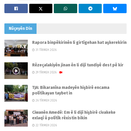
Nûçeyên
Din
Rapora binpêkirinên li girtîgehan hat aşkerekirin
31 TÎRMEH 2026
Rêzeçalakiyên jinan ên li dijî tundiyê dest pê kir
29 TÎRMEH 2026
TJA: Bikaranîna madeyên hişbirê encama
polîtîkayan taybet in
26 TÎRMEH 2026
Ciwanên Amedê: Em ê li dijî hişbirê civakeke
exlaqî û polîtîk rêxistin bikin
22 TÎRMEH 2026