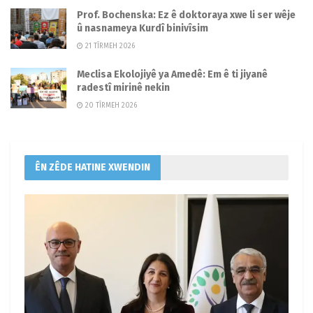
Prof. Bochenska: Ez ê doktoraya xwe li ser wêje
û nasnameya Kurdî binivîsim
21 TÎRMEH 2026
Meclisa Ekolojiyê ya Amedê: Em ê ti jiyanê
radestî mirinê nekin
20 TÎRMEH 2026
ÊN ZÊDE HATINE XWENDIN