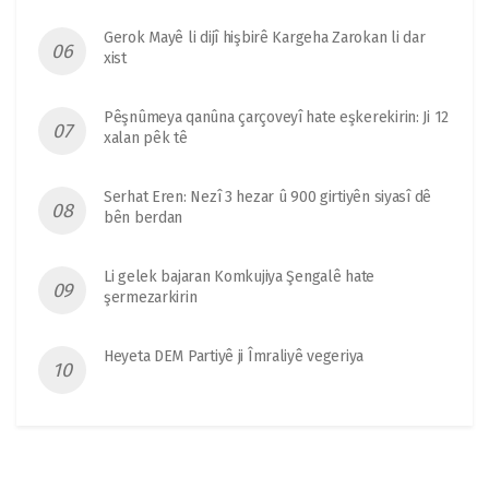
Gerok Mayê li dijî hişbirê Kargeha Zarokan li dar
xist
Pêşnûmeya qanûna çarçoveyî hate eşkerekirin: Ji 12
xalan pêk tê
Serhat Eren: Nezî 3 hezar û 900 girtiyên siyasî dê
bên berdan
Li gelek bajaran Komkujiya Şengalê hate
şermezarkirin
Heyeta DEM Partiyê ji Îmraliyê vegeriya