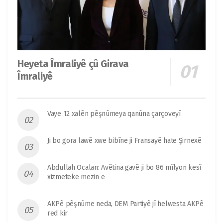
Heyeta Îmraliyê çû Girava
Îmraliyê
Vaye 12 xalên pêşnûmeya qanûna çarçoveyî
Ji bo gora lawê xwe bibîne ji Fransayê hate Şirnexê
Abdullah Ocalan: Avêtina gavê ji bo 86 mîlyon kesî
xizmeteke mezin e
AKPê pêşnûme neda, DEM Partiyê jî helwesta AKPê
red kir