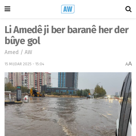
Li Amedê ji ber baranê her der
bûye gol
Amed / AW
A
15 MIJDAR 2025 - 15:04
A