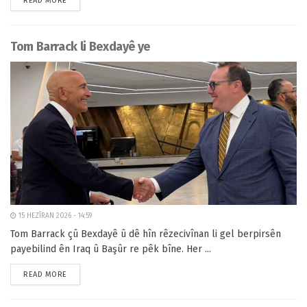
READ MORE
Tom Barrack li Bexdayê ye
15 HEZÎRAN 2026 - 14:59
Tom Barrack çû Bexdayê û dê hîn rêzecivînan li gel berpirsên
payebilind ên Iraq û Başûr re pêk bîne. Her ...
READ MORE