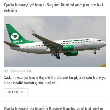
Qada hewayî yê Iraq û Başûrê Kurdistanê ji nû ve hat
vekirin
8 HEZÎRAN 2026 - 16:33
Qada hewayî ya Iraq û Başûrê Kurdistanê ku piştî êrîşên Îranê ya
li ser Îsraîlê hatibû girtin, ji nû ve ...
READ MORE
Qada hewayî ya Iraqê û Başûrê Kurdistanê hat girtin