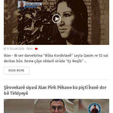
11 GULAN 2026 - 08:45
Wan - Bi ser darvekirina “Bûka Kurdistanê” Leyla Qasim re 52 sal
derbas bûn. Dema çûye sêdarê sirûda “Ey Reqîb” ...
READ MORE
Şîrovekarê siyasî Alan Pîrê: Pêkane ku piştî Îranê dor
bê Tirkiyeyê