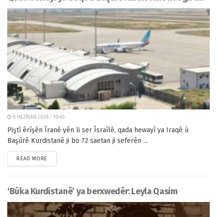
8 HEZÎRAN 2026 - 10:45
Piştî êrîşên Îranê yên li ser Îsraîlê, qada hewayî ya Iraqê û
Başûrê Kurdistanê ji bo 72 saetan ji seferên ...
READ MORE
‘Bûka Kurdistanê’ ya berxwedêr: Leyla Qasim