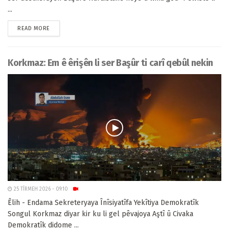
...
READ MORE
Korkmaz: Em ê êrişên li ser Başûr ti carî qebûl nekin
25 TÎRMEH 2026 - 09:10
Êlih - Endama Sekreteryaya Înîsiyatîfa Yekîtiya Demokratîk
Songul Korkmaz diyar kir ku li gel pêvajoya Aştî û Civaka
Demokratîk didome ...