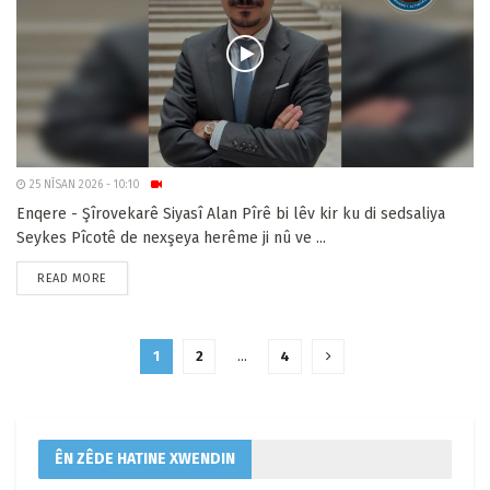
25 NÎSAN 2026 - 10:10
Enqere - Şîrovekarê Siyasî Alan Pîrê bi lêv kir ku di sedsaliya
Seykes Pîcotê de nexşeya herême ji nû ve ...
READ MORE
1
2
…
4
ÊN ZÊDE HATINE XWENDIN