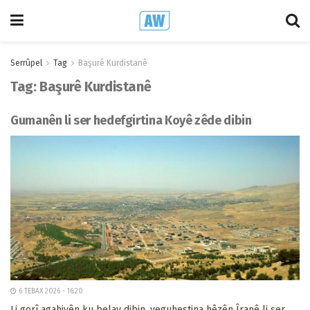
Serrûpel
Tag
Başurê Kurdistanê
Tag:
Başurê Kurdistanê
Gumanên li ser hedefgirtina Koyê zêde dibin
6 TEBAX 2026 - 16:20
Li gorî agahiyên ku belav dibin, veguhestina hêzên Îranê li ser