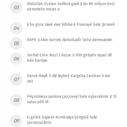
Abdullah Ocalan: Avêtina gavê ji bo 86 mîlyon kesî
xizmeteke mezin e
Ji bo gora lawê xwe bibîne ji Fransayê hate Şirnexê
AKPê û Akin Gurlek Abdulkadîr Selvî derewandin
Serhat Eren: Nezî 3 hezar û 900 girtiyên siyasî dê
bên berdan
Gerok Mayê li dijî hişbirê Kargeha Zarokan li dar
xist
Pêşnûmeya qanûna çarçoveyî hate eşkerekirin: Ji 12
xalan pêk tê
Li gelek bajaran Komkujiya Şengalê hate
şermezarkirin