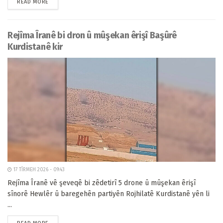
READ MORE
Rejîma Îranê bi dron û mûşekan êrişî Başûrê
Kurdistanê kir
17 TÎRMEH 2026 - 09:43
Rejîma Îranê vê şeveqê bi zêdetirî 5 drone û mûşekan êrişî
sînorê Hewlêr û baregehên partiyên Rojhilatê Kurdistanê yên li
...