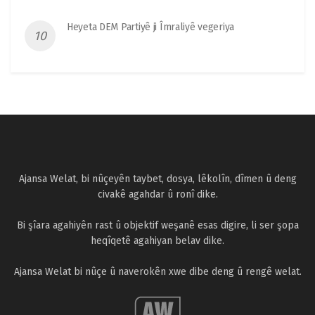
Heyeta DEM Partiyê ji Îmraliyê vegeriya
Ajansa Welat, bi nûçeyên taybet, dosya, lêkolîn, dîmen û deng
civakê agahdar û ronî dike.
Bi şîara agahiyên rast û objektif weşanê esas digire, li ser şopa
heqîqetê agahiyan belav dike.
Ajansa Welat bi nûçe û naverokên xwe dibe deng û rengê welat.