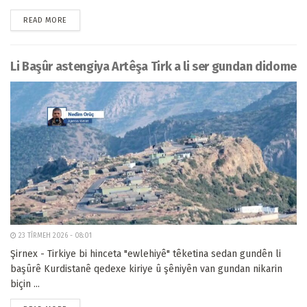
READ MORE
Li Başûr astengiya Artêşa Tirk a li ser gundan didome
23 TÎRMEH 2026 - 08:01
Şirnex - Tirkiye bi hinceta "ewlehiyê" têketina sedan gundên li
başûrê Kurdistanê qedexe kiriye û şêniyên van gundan nikarin
biçin ...