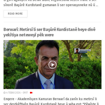
sînorê Başûrê Kurdistanê gumanan li ser operasyoneke nû û ...
READ MORE
Berwarî: Metirsî li ser Başûrê Kurdistanê heye divê
yekîtiya neteweyî pêk were
4 TEBAX 2026 - 09:17
Enqere - Akademîsyen Kamuran Berwarî da zanîn ku metirsî li
ser destkêftiyên Başûrê Kurdistanê heye û wiha got: "Pêwîste li