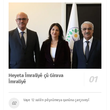
Heyeta Îmraliyê çû Girava
Îmraliyê
Vaye 12 xalên pêşnûmeya qanûna çarçoveyî