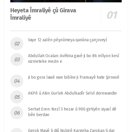
Heyeta Îmraliyê çû Girava
Îmraliyê
Vaye 12 xalên pêşnûmeya qanûna çarçoveyî
Abdullah Ocalan: Avêtina gavê ji bo 86 mîlyon kesî
xizmeteke mezin e
Ji bo gora lawê xwe bibîne ji Fransayê hate Şirnexê
AKPê û Akin Gurlek Abdulkadîr Selvî derewandin
Serhat Eren: Nezî 3 hezar û 900 girtiyên siyasî dê
bên berdan
Gerok Mayê li dijî hişbirê Kargeha Zarokan li dar