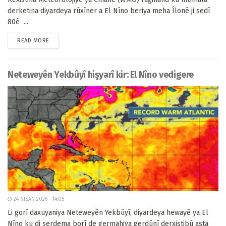
derketina diyardeya rûxîner a El Nîno beriya meha Îlonê ji sedî
80ê ...
READ MORE
Neteweyên Yekbûyî hişyarî kir: El Nîno vedigere
24 NÎSAN 2026 - 14:05
Li gorî daxuyaniya Neteweyên Yekbûyî, diyardeya hewayê ya El
Nîno ku di serdema borî de germahiya gerdûnî derxistibû asta