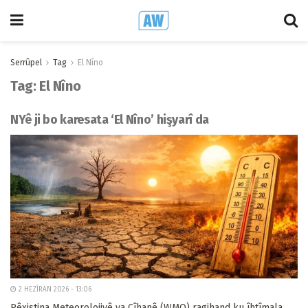
Serrûpel
Tag
El Nîno
Tag:
El Nîno
NYê ji bo karesata ‘El Nîno’ hişyarî da
2 HEZÎRAN 2026 - 13:06
Rêxistina Meteorolojiyê ya Cîhanê (WMO) ragihand ku îhtîmala