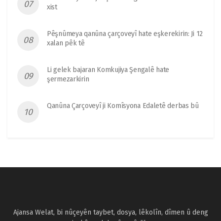
xist
Pêşnûmeya qanûna çarçoveyî hate eşkerekirin: Ji 12
xalan pêk tê
Li gelek bajaran Komkujiya Şengalê hate
şermezarkirin
Qanûna Çarçoveyî ji Komîsyona Edaletê derbas bû
Ajansa Welat, bi nûçeyên taybet, dosya, lêkolîn, dîmen û deng