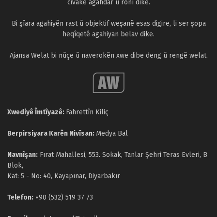
civakê agahdar û ronî dike.
Bi şîara agahiyên rast û objektif weşanê esas digire, li ser şopa
heqîqetê agahiyan belav dike.
Ajansa Welat bi nûçe û naverokên xwe dibe deng û rengê welat.
Xwediyê Îmtîyazê:
Fahrettîn Kiliç
Berpirsiyara Karên Nivîsan:
Medya Bal
Navnîşan:
Fırat Mahallesi, 553. Sokak, Tanlar Şehri Teras Evleri, B
Blok,
Kat: 5 - No: 40, Kayapınar, Diyarbakır
Telefon:
+90 (532) 519 37 73