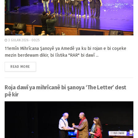
3 GULAN 2026 - 00:25
11emîn Mihrîcana Şanoyê ya Amedê ya ku bi rojan e bi coşeke
mezin berdewam dikir, bi lîstika "RAR" bi dawî ...
READ MORE
Roja dawî ya mihrîcanê bi şanoya ‘The Letter’ dest
pê kir