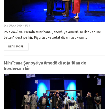
2 GULAN 2026 - 17:36
Roja dawî ya 11emîn Mihrîcana Şanoyê ya Amedê bi lîstika "The
Letter" dest pê kir. Piştî lîstikê xelat diyarî lîstikvan ...
READ MORE
Mihrîcana Şanoyê ya Amedê di roja 10an de
berdewam kir