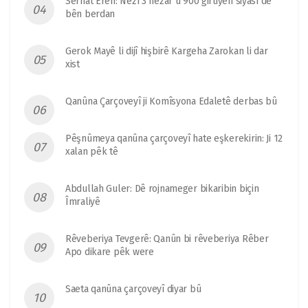
Serhat Eren: Nezî 3 hezar û 900 girtiyên siyasî dê
bên berdan
Gerok Mayê li dijî hişbirê Kargeha Zarokan li dar
xist
Qanûna Çarçoveyî ji Komîsyona Edaletê derbas bû
Pêşnûmeya qanûna çarçoveyî hate eşkerekirin: Ji 12
xalan pêk tê
Abdullah Guler: Dê rojnameger bikaribin biçin
Îmraliyê
Rêveberiya Tevgerê: Qanûn bi rêveberiya Rêber
Apo dikare pêk were
Saeta qanûna çarçoveyî diyar bû