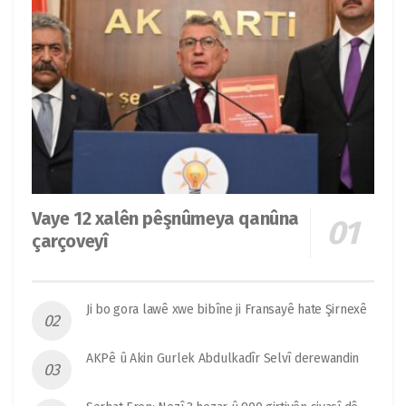
Vaye 12 xalên pêşnûmeya qanûna
çarçoveyî
Ji bo gora lawê xwe bibîne ji Fransayê hate Şirnexê
AKPê û Akin Gurlek Abdulkadîr Selvî derewandin