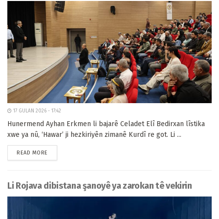
17 GULAN 2026 - 17:42
Hunermend Ayhan Erkmen li bajarê Celadet Elî Bedirxan lîstika
xwe ya nû, ‘Hawar’ ji hezkiriyên zimanê Kurdî re got. Li ...
READ MORE
Li Rojava dibistana şanoyê ya zarokan tê vekirin