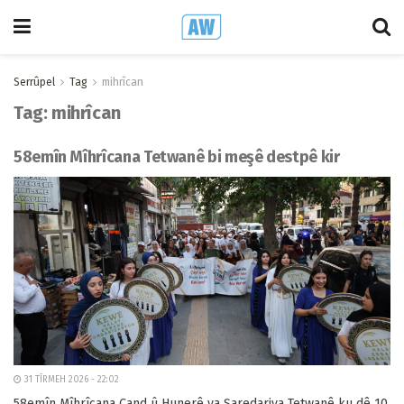
Serrûpel
Tag
mihrîcan
Tag:
mihrîcan
58emîn Mîhrîcana Tetwanê bi meşê destpê kir
31 TÎRMEH 2026 - 22:02
58emîn Mîhrîcana Çand û Hunerê ya Şaredariya Tetwanê ku dê 10