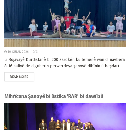
10 GULAN 2026 - 10:13
Li Rojavayê Kurdistanê bi 200 zarokên ku temenê wan di navbera
8-16 saliyê de diguherin perwerdeya şanoyê dibînin û beşdarî ...
READ MORE
Mihrîcana Şanoyê bi lîstika ‘RAR’ bi dawî bû