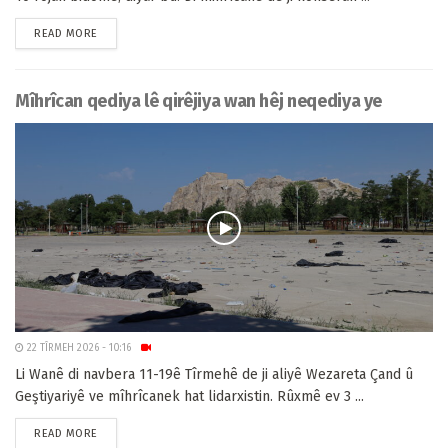
READ MORE
Mîhrîcan qediya lê qirêjiya wan hêj neqediya ye
22 TÎRMEH 2026 - 10:16
Li Wanê di navbera 11-19ê Tîrmehê de ji aliyê Wezareta Çand û
Geştiyariyê ve mîhrîcanek hat lidarxistin. Rûxmê ev 3 ...
READ MORE