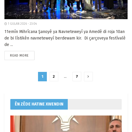
1 GULAN 2026 - 23:04
11emîn Mihrîcana Şanoyê ya Navneteweyî ya Amedê di roja 10an
de bi lîstikên navneteweyî berdewam kir. Di çarçoveya festîvalê
de ...
READ MORE
1
2
…
7
ÊN ZÊDE HATINE XWENDIN