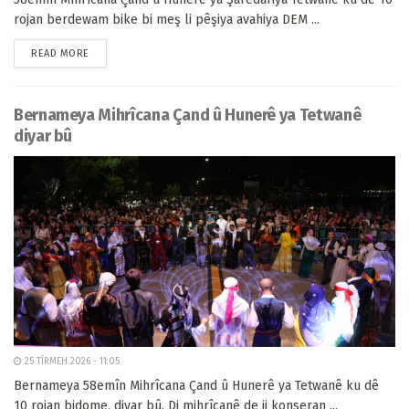
rojan berdewam bike bi meş li pêşiya avahiya DEM ...
READ MORE
Bernameya Mihrîcana Çand û Hunerê ya Tetwanê
diyar bû
25 TÎRMEH 2026 - 11:05
Bernameya 58emîn Mihrîcana Çand û Hunerê ya Tetwanê ku dê
10 rojan bidome, diyar bû. Di mihrîcanê de ji konseran ...