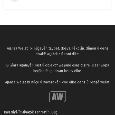
Ajansa Welat, bi nûçeyên taybet, dosya, lêkolîn, dîmen û deng
civakê agahdar û ronî dike.
Bi şîara agahiyên rast û objektif weşanê esas digire, li ser şopa
heqîqetê agahiyan belav dike.
Ajansa Welat bi nûçe û naverokên xwe dibe deng û rengê welat.
Xwediyê Îmtîyazê:
Fahrettîn Kiliç