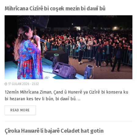
Mihrîcana Cizîrê bi coşek mezin bi dawî bû
17 GULAN 2026 - 23:32
12emîn Mihrîcana Ziman, Çand û Hunerê ya Cizîrê bi konsera ku
bi hezaran kes tev li bûn, bi dawî bû. ...
READ MORE
Çîroka Hawarê li bajarê Celadet hat gotin