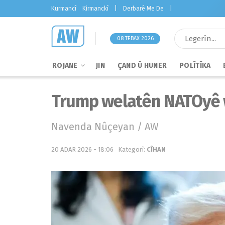
Kurmancî
Kirmanckî
|
Derbarê Me De
|
08 TEBAX 2026
ROJANE
JIN
ÇAND Û HUNER
POLÎTÎKA
Trump welatên NATOyê we
Navenda Nûçeyan / AW
20 ADAR 2026 - 18:06
Kategorî:
CÎHAN