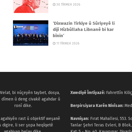
30 TÎRMEH 2026
‘Dixwazin Tirkiye û Sûriyeyê li
dijî Hîzbûllaha Libnanê bi kar
bînin’
11 TÎRMEH 2026
Welat, bi nûçeyên taybet, dosya,
Xwediyê Îmtîyazê:
Fahrettîn Kiliç
, dîmen û deng civakê agahdar û
ronî dike.
Berpirsiyara Karên Nivîsan:
Med
a agahiyên rast û objektif weşanê
Navnîşan:
Fırat Mahallesi, 553. S
s digire, li ser şopa heqîqetê
Tanlar Şehri Teras Evleri, B Blok,
agahiyan belav dike.
Kat: 5 - No: 40, Kayapınar, Diyarb