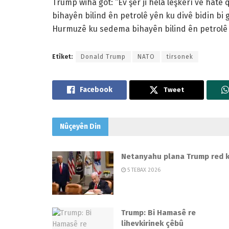
Trump wiha got: “Ev şer ji hêla leşkerî ve hate 
bihayên bilind ên petrolê yên ku divê bidin bi 
Hurmuzê ku sedema bihayên bilind ên petrolê ye
Etîket:
Donald Trump
NATO
tirsonek
Tweet
Nûçeyên
Din
Netanyahu plana Trump red k
5 TEBAX 2026
Trump: Bi Hamasê re
lihevkirinek çêbû