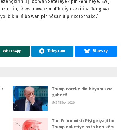
qezençkirin û ji bo wan xetereyek pir kêm heye. Ew ji
gazinc in, lê ew naxwazin alîkariya vekirina Tengava
, bikin. Ji bo wan pir hêsan û pir xeternake.”
WhatsApp
ir
Trump careke din biryara xwe
guhert!
3 TEBAX 2026
The Economist: Piştgiriya ji bo
Trump daketiye asta herî kêm