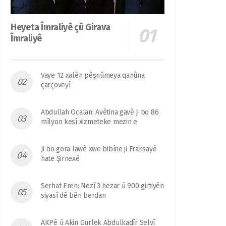
Heyeta Îmraliyê çû Girava
Îmraliyê
Vaye 12 xalên pêşnûmeya qanûna
çarçoveyî
Abdullah Ocalan: Avêtina gavê ji bo 86
mîlyon kesî xizmeteke mezin e
Ji bo gora lawê xwe bibîne ji Fransayê
hate Şirnexê
Serhat Eren: Nezî 3 hezar û 900 girtiyên
siyasî dê bên berdan
AKPê û Akin Gurlek Abdulkadîr Selvî