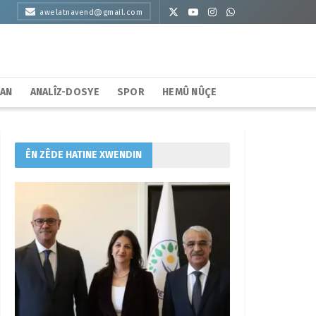
awelatnavend@gmail.com
HAN
ANALÎZ-DOSYE
SPOR
HEMÛ NÛÇE
ÊN ZÊDE HATINE XWENDIN