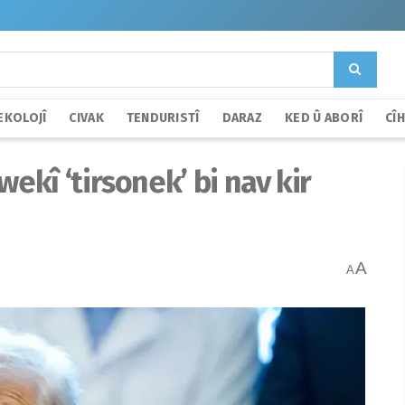
EKOLOJÎ
CIVAK
TENDURISTÎ
DARAZ
KED Û ABORÎ
CÎ
kî ‘tirsonek’ bi nav kir
A
A