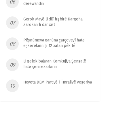
derewandin
Gerok Mayê li dijî hişbirê Kargeha
Zarokan li dar xist
Pêşnûmeya qanûna çarçoveyî hate
eşkerekirin: Ji 12 xalan pêk tê
Li gelek bajaran Komkujiya Şengalê
hate şermezarkirin
Heyeta DEM Partiyê ji Îmraliyê vegeriya