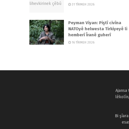
31 TÎRMEH 2026
Peyman Viyan: Piştî civîna
NATOyê helwesta Tirkiyeyê li
hemberî Îranê guherî
16 TÎRMEH 2026
Ajansa 
lêkolîn
Bi şîar
esa