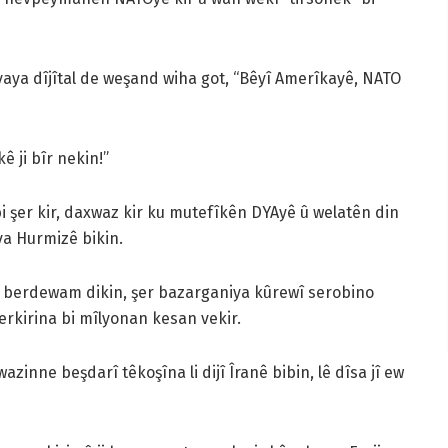
aya dîjîtal de weşand wiha got, “Bêyî Amerîkayê, NATO
 ji bîr nekin!”
i şer kir, daxwaz kir ku mutefîkên DYAyê û welatên din
va Hurmizê bikin.
 ve berdewam dikin, şer bazarganiya kûrewî serobino
berkirina bi mîlyonan kesan vekir.
inne beşdarî têkoşîna li dijî Îranê bibin, lê dîsa jî ew