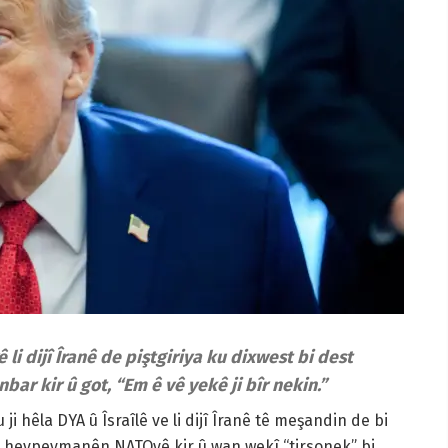
li dijî Îranê de piştgiriya ku dixwest bi dest
ar kir û got, “Em ê vê yekê ji bîr nekin.”
i hêla DYA û Îsraîlê ve li dijî Îranê tê meşandin de bi
 li hevpeymanên NATOyê kir û wan wekî “tirsonek” bi