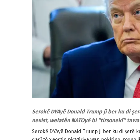
Serokê DYAyê Donald Trump ji ber ku di şerê 
nexist, welatên NATOyê bi “tirsonekî” tawanb
Serokê DYAyê Donald Trump ji ber ku di şerê ku j
qasî tê xwestin piştgiriya wan nekirine, rexne