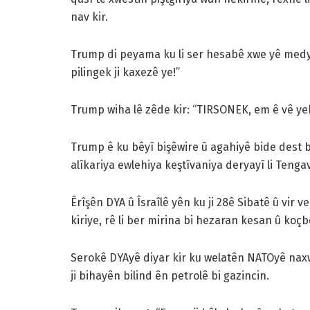
nav kir.
Trump di peyama ku li ser hesabê xwe yê medy
pilingek ji kaxezê ye!”
Trump wiha lê zêde kir: “TIRSONEK, em ê vê yekê
Trump ê ku bêyî bişêwire û agahiyê bide dest b
alîkariya ewlehiya keştîvaniya deryayî li Tenga
Êrîşên DYA û Îsraîlê yên ku ji 28ê Sibatê û vir
kiriye, rê li ber mirina bi hezaran kesan û koç
Serokê DYAyê diyar kir ku welatên NATOyê naxwaz
ji bihayên bilind ên petrolê bi gazincin.