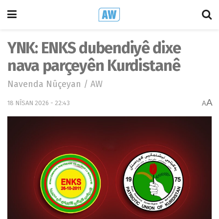
YNK: ENKS dubendiyê dixe
nava parçeyên Kurdistanê
Navenda Nûçeyan / AW
A
18 NÎSAN 2026 - 22:43
A