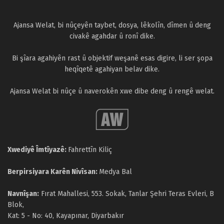
Ajansa Welat, bi nûçeyên taybet, dosya, lêkolîn, dîmen û deng
civakê agahdar û ronî dike.
Bi şîara agahiyên rast û objektif weşanê esas digire, li ser şopa
heqîqetê agahiyan belav dike.
Ajansa Welat bi nûçe û naverokên xwe dibe deng û rengê welat.
Xwediyê Îmtîyazê:
Fahrettîn Kiliç
Berpirsiyara Karên Nivîsan:
Medya Bal
Navnîşan:
Fırat Mahallesi, 553. Sokak, Tanlar Şehri Teras Evleri, B
Blok,
Kat: 5 - No: 40, Kayapınar, Diyarbakır