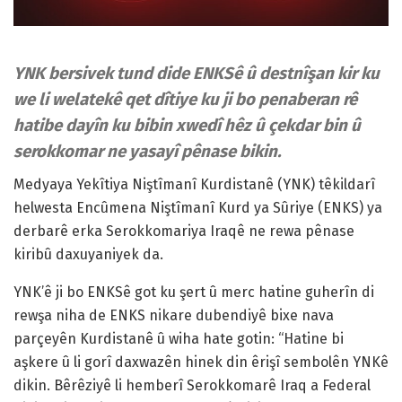
YNK bersivek tund dide ENKSê û destnîşan kir ku
we li welatekê qet dîtiye ku ji bo penaberan rê
hatibe dayîn ku bibin xwedî hêz û çekdar bin û
serokkomar ne yasayî pênase bikin.
Medyaya Yekîtiya Niştîmanî Kurdistanê (YNK) têkildarî
helwesta Encûmena Niştîmanî Kurd ya Sûriye (ENKS) ya
derbarê erka Serokkomariya Iraqê ne rewa pênase
kiribû daxuyaniyek da.
YNK’ê ji bo ENKSê got ku şert û merc hatine guherîn di
rewşa niha de ENKS nikare dubendiyê bixe nava
parçeyên Kurdistanê û wiha hate gotin: “Hatine bi
aşkere û li gorî daxwazên hinek din êrişî sembolên YNKê
dikin. Bêrêziyê li hemberî Serokkomarê Iraq a Federal