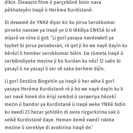
dikin. Dixwazin fitne û parçebûnê bixin nava
pêkhateyên Iraqê û Herêma Kurdistanê.
Di dewamê de YNKê diyar kir ku pirsa Serokkomar
pirseke navxwe ya Iraqê ye û ti têkiliya ENKSê bi vê
mijarê ve nîne û got: “Li gorî yasaya navdewletî ya
taybet bi pirsa penaberan, rê qet ji bo we nayê dayîn ku
bêrêzî li hember serokkomar bikin. Ew rûmeta Iraqê û
serbilindiyeke mezine ji bo Kurdan ku nêzî 12 salin bi
yasayî û ne yasayî li ser vê xaka berhem dijîn.
Li gorî Destûra Bingehîn ya Iraqê û her wiha li gorî
yasaya Herêma Kurdistanê rê ji bo we nayê dayîn ku li
ser navê hinek din êrişî sembol û serweriya hêzekî
mezin û bandor ya Kurdistanê û Iraqê weke YNKê bidin
ku xwedî 23 hezar şehîdên di oxira rizgarkirina xak û
xelkê Kurdistanê daye. Heman demê xwedî roleke
mezine û serekiye di avakirina Iraqê de.”