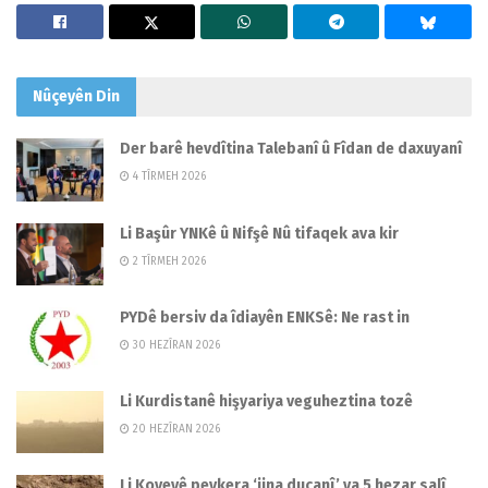
Nûçeyên
Din
Der barê hevdîtina Talebanî û Fîdan de daxuyanî
4 TÎRMEH 2026
Li Başûr YNKê û Nifşê Nû tifaqek ava kir
2 TÎRMEH 2026
PYDê bersiv da îdiayên ENKSê: Ne rast in
30 HEZÎRAN 2026
Li Kurdistanê hişyariya veguheztina tozê
20 HEZÎRAN 2026
Li Koyeyê peykera ‘jina ducanî’ ya 5 hezar salî