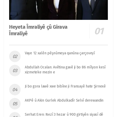
Heyeta Îmraliyê çû Girava
Îmraliyê
Vaye 12 xalên pêşnûmeya qanûna çarçoveyî
Abdullah Ocalan: Avêtina gavê ji bo 86 mîlyon kesî
xizmeteke mezin e
Ji bo gora lawê xwe bibîne ji Fransayê hate Şirnexê
AKPê û Akin Gurlek Abdulkadîr Selvî derewandin
Serhat Eren: Nezî 3 hezar û 900 girtiyên siyasî dê