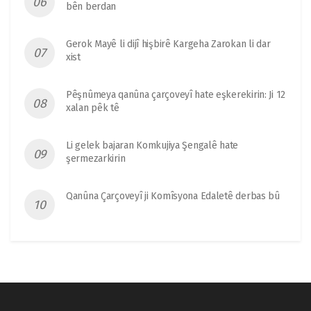
bên berdan
Gerok Mayê li dijî hişbirê Kargeha Zarokan li dar
xist
Pêşnûmeya qanûna çarçoveyî hate eşkerekirin: Ji 12
xalan pêk tê
Li gelek bajaran Komkujiya Şengalê hate
şermezarkirin
Qanûna Çarçoveyî ji Komîsyona Edaletê derbas bû