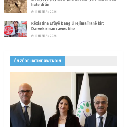
hate dîtin
14 HEZÎRAN 2026
Rêxistina Efûyê bang li rejîma Îranê kir:
Darvekirinan rawestîne
14 HEZÎRAN 2026
ÊN ZÊDE HATINE XWENDIN