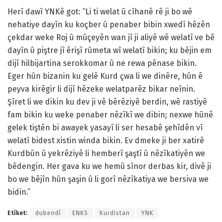
Herî dawî YNKê got: “Li ti welat û cîhanê rê ji bo wê
nehatiye dayîn ku koçber û penaber bibin xwedî hêzên
çekdar weke Roj û mûçeyên wan jî ji aliyê wê welatî ve bê
dayîn û piştre jî êrişî rûmeta wî welatî bikin; ku bêjin em
dijî hilbijartina serokkomar û ne rewa pênase bikin.
Eger hûn bizanin ku gelê Kurd çwa li we dinêre, hûn ê
peyva kirêgir li dijî hêzeke welatparêz bikar neînin.
Şîret li we dikin ku dev ji vê bêrêziyê berdin, wê rastiyê
fam bikin ku weke penaber nêzîkî we dibin; nexwe hûnê
gelek tiştên bi awayek yasayî li ser hesabê şehîdên vî
welatî bidest xistin winda bikin. Ev dmeke ji ber xatirê
Kurdbûn û yekrêziyê li hemberî şaştî û nêzîkatiyên we
bêdengin. Her gava ku we hemû sînor derbas kir, divê ji
bo we bêjîn hûn şaşin û li gorî nêzîkatiya we bersiva we
bidin.”
Etîket:
dubendî
ENKS
Kurdistan
YNK