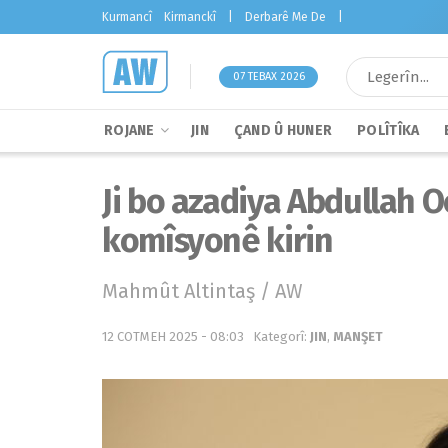
Kurmancî
Kirmanckî
|
Derbarê Me De
|
07 TEBAX 2026
ROJANE
JIN
ÇAND Û HUNER
POLÎTÎKA
Ji bo azadiya Abdullah O
komîsyonê kirin
Mahmût Altintaş / AW
12 COTMEH 2025 - 08:03
Kategorî:
JIN
,
MANŞET