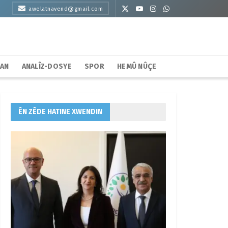
awelatnavend@gmail.com
HAN
ANALÎZ-DOSYE
SPOR
HEMÛ NÛÇE
ÊN ZÊDE HATINE XWENDIN