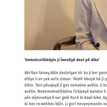
‘Demokratîkbûyin ji Îmraliyê dest pê dike’
Bêrîtan Guneş Altin destnîşan kir ku ji ber ga
dîtiye û ev yek anîn ziman: “Mafê hêviyê hê jî
dikin. Tevî pêvajoyê jî gav nehatine avêtin. Ji 
avêtin. Nedemokratîkbûna Tirkiyeyê bandor li s
yên dijminatiya li ser gelê Kurd bi dawî bike. 
bi hev re wekhev bijîn. Li gorî hevpeymanên n