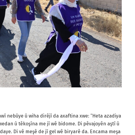
awî nebûye û wiha dirêjî da axaftina xwe: “Heta azadiya
wedan û têkoşîna me jî wê bidome. Di pêvajoyên aştî û
 daye. Di vê meşê de jî gel wê biryarê da. Encama meşa