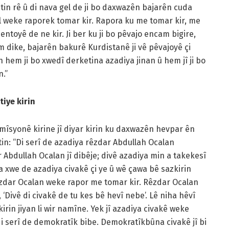
etin rê û di nava gel de ji bo daxwazên bajarên cuda
weke raporek tomar kir. Rapora ku me tomar kir, me
ntoyê de ne kir. Ji ber ku ji bo pêvajo encam bigire,
m dike, bajarên bakurê Kurdistanê ji vê pêvajoyê çi
n hem ji bo xwedî derketina azadiya jinan û hem jî ji bo
.”
iye kirin
omîsyonê kirine jî diyar kirin ku daxwazên hevpar ên
tin: “Di serî de azadiya rêzdar Abdullah Ocalan
Abdullah Ocalan jî dibêje; divê azadiya min a takekesî
ra xwe de azadiya civakê çi ye û wê çawa bê sazkirin
êzdar Ocalan weke rapor me tomar kir. Rêzdar Ocalan
‘Divê di civakê de tu kes bê hevî nebe’. Lê niha hêvî
irin jiyan li wir namîne. Yek jî azadiya civakê weke
di serî de demokratîk bibe. Demokratîkbûna civakê jî bi