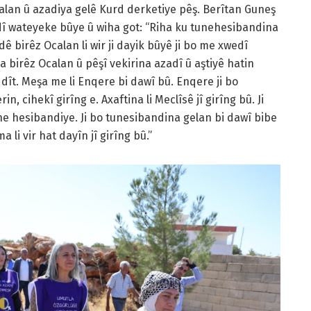
alan û azadiya gelê Kurd derketiye pêş. Berîtan Guneş
edî wateyeke bûye û wiha got: “Riha ku tunehesibandina
ê birêz Ocalan li wir ji dayik bûyê ji bo me xwedî
birêz Ocalan û pêşî vekirina azadî û aştiyê hatin
ê dît. Meşa me li Enqere bi dawî bû. Enqere ji bo
in, cihekî girîng e. Axaftina li Meclîsê jî girîng bû. Ji
e hesibandiye. Ji bo tunesibandina gelan bi dawî bibe
i vir hat dayîn jî girîng bû.”