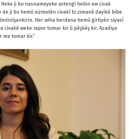
 Heke ji bo nasnameyeke astengî hebin ew civak
me de ji bo hemû xizmetên civakî bi zimanê dayikê bibe
estnîşankirin. Her wiha berdana hemû girtiyên siyasî
ya civakê weke rapor tomar kir û pêşkêş kir. Azadiya
 me tomar kir.”