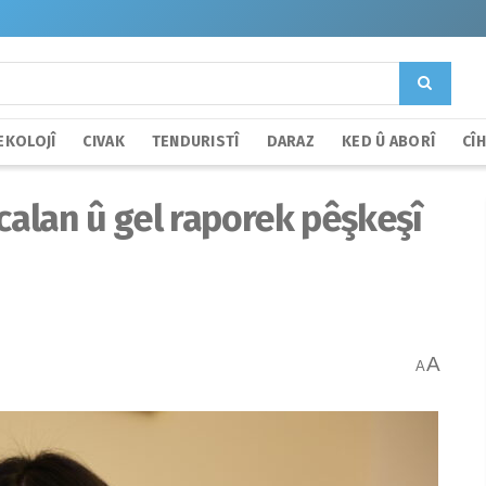
EKOLOJÎ
CIVAK
TENDURISTÎ
DARAZ
KED Û ABORÎ
CÎ
calan û gel raporek pêşkeşî
A
A