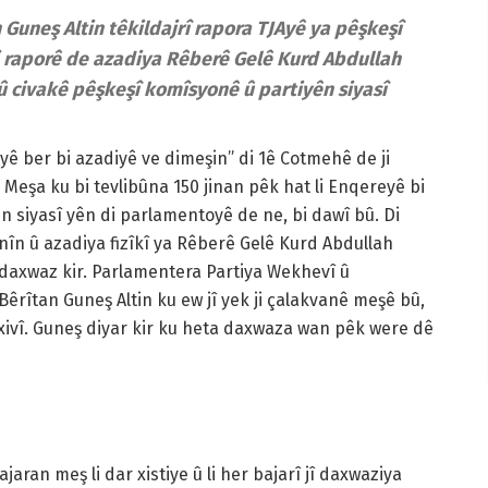
Guneş Altin têkildajrî rapora TJAyê ya pêşkeşî
i raporê de azadiya Rêberê Gelê Kurd Abdullah
 civakê pêşkeşî komîsyonê û partiyên siyasî
yê ber bi azadiyê ve dimeşin” di 1ê Cotmehê de ji
Meşa ku bi tevlibûna 150 jinan pêk hat li Enqereyê bi
n siyasî yên di parlamentoyê de ne, bi dawî bû. Di
în û azadiya fizîkî ya Rêberê Gelê Kurd Abdullah
kê daxwaz kir. Parlamentera Partiya Wekhevî û
rîtan Guneş Altin ku ew jî yek ji çalakvanê meşê bû,
xivî. Guneş diyar kir ku heta daxwaza wan pêk were dê
jaran meş li dar xistiye û li her bajarî jî daxwaziya