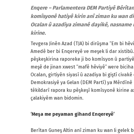
Enqere – Parlamentera DEM Partiyê Bêrîtan 
komîsyonê hatiyê kirin anî ziman ku wan d
Ocalan û azadiya zimanê dayikê, nasname û
kirine.
Tevgera Jinên Azad (TJA) bi dirûşma “Em bi hêvi
Amedê ber bi Enqereyê ve meşek li dar xistibû. 
pêşkeşkirina raporeke ji bo komîsyon û partiyê
meşê de jinan xwest “mafê hêviyê” were bicihan
Ocalan, girtiyên siyasî û azadiya bi giştî civa
Demokrasiyê ya Gelan (DEM Partî) ya Mêrdînê Bê
têkildarî rapora ku pêşkeşî komîsyonê kirine a
çalakiyêm wan bidomin.
‘Meşa me peyaman gihand Enqereyê’
Berîtan Guneş Altin anî ziman ku wan li gelek ba