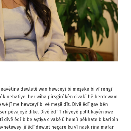
vneavêtina dewletê wan hewceyî bi meşeke bi vî rengî
 pêk nehatiye, her wiha pirsgirêkên civakî hê berdewam
bo wê jî me hewceyî bi vê meşê dît. Divê êdî gav bên
er pêvajoyê dike. Divê êdî Tirkiyeyê polîtikayên xwe
Aştî divê êdî bibe aştiya civakê û hemû pêkhate bikaribin
avneteweyi jî êdî dewlet neçare ku vî naskirina mafan