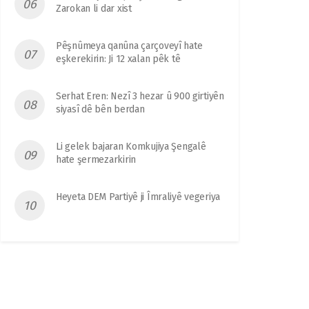
Zarokan li dar xist
Pêşnûmeya qanûna çarçoveyî hate
eşkerekirin: Ji 12 xalan pêk tê
Serhat Eren: Nezî 3 hezar û 900 girtiyên
siyasî dê bên berdan
Li gelek bajaran Komkujiya Şengalê
hate şermezarkirin
Heyeta DEM Partiyê ji Îmraliyê vegeriya