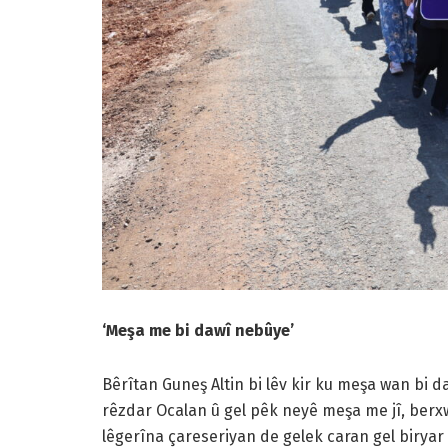
‘Meşa me bi dawî nebûye’
Bêrîtan Guneş Altin bi lêv kir ku meşa wan bi d
rêzdar Ocalan û gel pêk neyê meşa me jî, berx
lêgerîna çareseriyan de gelek caran gel biryar