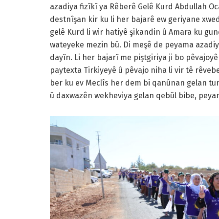
azadiya fizîkî ya Rêberê Gelê Kurd Abdullah Oc
destnîşan kir ku li her bajarê ew geriyane xw
gelê Kurd li wir hatiyê şikandin û Amara ku gund
wateyeke mezin bû. Di meşê de peyama azadiya 
dayîn. Li her bajarî me piştgiriya ji bo pêvajoy
paytexta Tirkiyeyê û pêvajo niha li vir tê rêveber
ber ku ev Meclîs her dem bi qanûnan gelan tun
û daxwazên wekheviya gelan qebûl bibe, peyama l