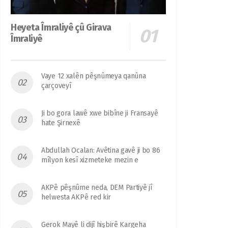
Heyeta Îmraliyê çû Girava
Îmraliyê
Vaye 12 xalên pêşnûmeya qanûna
çarçoveyî
Ji bo gora lawê xwe bibîne ji Fransayê
hate Şirnexê
Abdullah Ocalan: Avêtina gavê ji bo 86
mîlyon kesî xizmeteke mezin e
AKPê pêşnûme neda, DEM Partiyê jî
helwesta AKPê red kir
Gerok Mayê li dijî hişbirê Kargeha