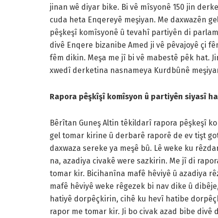
jinan wê diyar bike. Bi vê mîsyonê 150 jin derk
cuda heta Enqereyê meşiyan. Me daxwazên gel 
pêşkeşî komîsyonê û tevahî partiyên di parlame
divê Enqere bizanibe Amed ji vê pêvajoyê çi fê
fêm dikin. Meşa me jî bi vê mabestê pêk hat. Ji
xwedî derketina nasnameya Kurdbûnê meşiyan
Rapora pêşkîşî komîsyon û partiyên siyasî hat
Bêrîtan Guneş Altin têkildarî rapora pêşkeşî k
gel tomar kirine û derbarê raporê de ev tişt go
daxwaza sereke ya meşê bû. Lê weke ku rêzdar 
na, azadiya civakê were sazkirin. Me jî di rapo
tomar kir. Bicihanîna mafê hêviyê û azadiya r
mafê hêviyê weke rêgezek bi nav dike û dibêje, 
hatiyê dorpêçkirin, cihê ku hevî hatibe dorpêçk
rapor me tomar kir. Ji bo civak azad bibe divê 