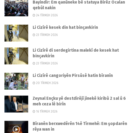
Bayindir: Em qanûneke bê statuya Birêz Ocalan
qebûl nakin
24 TÎRMEH 2026
Li Cizîrê kesek din hat binçavkirin
23 TÎRMEH 2026
Li Cizîrê di serdegirtina malekî de kesek hat
binçavkirin
23 TÎRMEH 2026
Li Cizîrê cangoriyên Pirsûsê hatin bîranîn
20 TÎRMEH 2026
Zeynal Ençku yê destdirêjî jinekê kiribû 2 sal û 6
meh ceza lê birîn
16 TÎRMEH 2026
Bîranên berxwedêrên 14ê Tîrmehê: Em şopdarên
rêya wan in