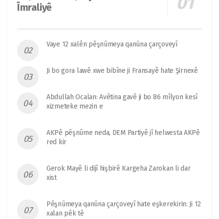
Îmraliyê
Vaye 12 xalên pêşnûmeya qanûna çarçoveyî
Ji bo gora lawê xwe bibîne ji Fransayê hate Şirnexê
Abdullah Ocalan: Avêtina gavê ji bo 86 mîlyon kesî
xizmeteke mezin e
AKPê pêşnûme neda, DEM Partiyê jî helwesta AKPê
red kir
Gerok Mayê li dijî hişbirê Kargeha Zarokan li dar
xist
Pêşnûmeya qanûna çarçoveyî hate eşkerekirin: Ji 12
xalan pêk tê