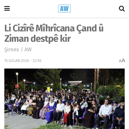
Li Cizîrê Mîhrîcana Çand û
Ziman destpê kir
Şirnex / AW
A
15 GULAN 2026 - 22:56
A