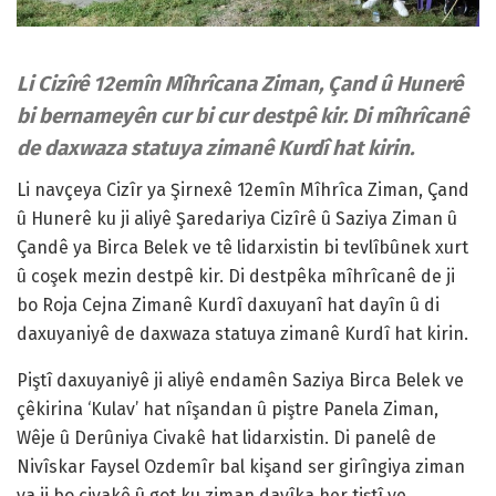
Li Cizîrê 12emîn Mîhrîcana Ziman, Çand û Hunerê
bi bernameyên cur bi cur destpê kir. Di mîhrîcanê
de daxwaza statuya zimanê Kurdî hat kirin.
Li navçeya Cizîr ya Şirnexê 12emîn Mîhrîca Ziman, Çand
û Hunerê ku ji aliyê Şaredariya Cizîrê û Saziya Ziman û
Çandê ya Birca Belek ve tê lidarxistin bi tevlîbûnek xurt
û coşek mezin destpê kir. Di destpêka mîhrîcanê de ji
bo Roja Cejna Zimanê Kurdî daxuyanî hat dayîn û di
daxuyaniyê de daxwaza statuya zimanê Kurdî hat kirin.
Piştî daxuyaniyê ji aliyê endamên Saziya Birca Belek ve
çêkirina ‘Kulav’ hat nîşandan û piştre Panela Ziman,
Wêje û Derûniya Civakê hat lidarxistin. Di panelê de
Nivîskar Faysel Ozdemîr bal kişand ser girîngiya ziman
ya ji bo civakê û got ku ziman dayîka her tiştî ye.