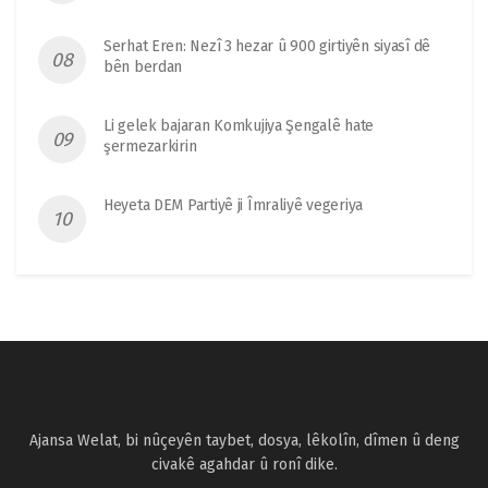
Serhat Eren: Nezî 3 hezar û 900 girtiyên siyasî dê
bên berdan
Li gelek bajaran Komkujiya Şengalê hate
şermezarkirin
Heyeta DEM Partiyê ji Îmraliyê vegeriya
Ajansa Welat, bi nûçeyên taybet, dosya, lêkolîn, dîmen û deng
civakê agahdar û ronî dike.