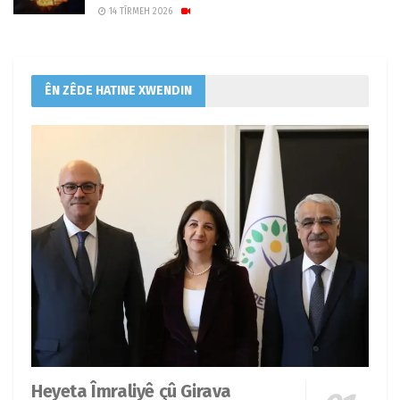
14 TÎRMEH 2026
ÊN ZÊDE HATINE XWENDIN
Heyeta Îmraliyê çû Girava