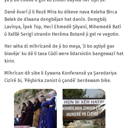
Danê êvarî jî li Rezê Mîra ku dikeve nava Keleha Birca
Belek de dîwana dengbêjan hat danîn. Demgbêj
Lavînya, Îpek Top, Hecî Ehmedê Şilyanî, Mihemedê Batî
û Xelîlê Serigî stranên Herêma Botanê ji gel re vegotin.
Her wiha di mîhrîcanê de ji bo meşa, ‘Ji bo aştiyê gav
biavêje’ ku dê li taxa Cûdî were lidarxistin bangewazî hat
kirin.
Mîhrîcan dê sibe li Eywana Konferansê ya Şaredariya
Cizîrê bi, ‘Pêşbirka zanist û çandê’ berdewam bike.