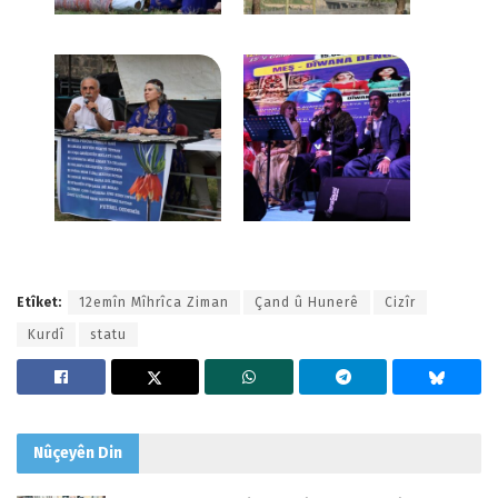
Etîket:
12emîn Mîhrîca Ziman
Çand û Hunerê
Cizîr
Kurdî
statu
Nûçeyên
Din