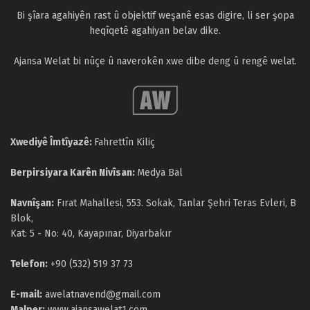
Bi şîara agahiyên rast û objektif weşanê esas digire, li ser şopa
heqîqetê agahiyan belav dike.
Ajansa Welat bi nûçe û naverokên xwe dibe deng û rengê welat.
Xwediyê Îmtîyazê:
Fahrettîn Kiliç
Berpirsiyara Karên Nivîsan:
Medya Bal
Navnîşan:
Fırat Mahallesi, 553. Sokak, Tanlar Şehri Teras Evleri, B
Blok,
Kat: 5 - No: 40, Kayapınar, Diyarbakır
Telefon:
+90 (532) 519 37 73
E-mail:
awelatnavend@gmail.com
Malper:
www.ajansawelat1.com