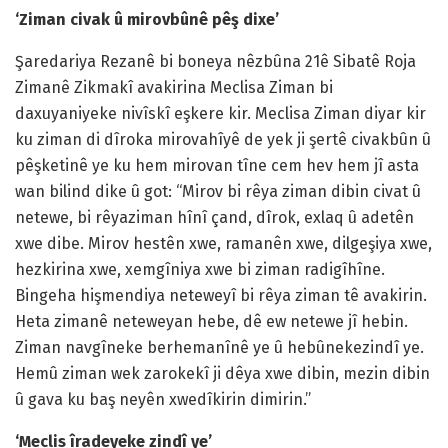
‘Ziman civak û mirovbûnê pêş dixe’
Şaredariya Rezanê bi boneya nêzbûna 21ê Sibatê Roja
Zimanê Zikmakî avakirina Meclisa Ziman bi
daxuyaniyeke nivîskî eşkere kir. Meclisa Ziman diyar kir
ku ziman di dîroka mirovahîyê de yek ji şertê civakbûn û
pêşketinê ye ku hem mirovan tîne cem hev hem jî asta
wan bilind dike û got: “Mirov bi rêya ziman dibin civat û
netewe, bi rêyaziman hînî çand, dîrok, exlaq û adetên
xwe dibe. Mirov hestên xwe, ramanên xwe, dilgeşiya xwe,
hezkirina xwe, xemgîniya xwe bi ziman radigîhîne.
Bingeha hişmendiya neteweyî bi rêya ziman tê avakirin.
Heta zimanê neteweyan hebe, dê ew netewe jî hebin.
Ziman navgîneke berhemanînê ye û hebûnekezindî ye.
Hemû ziman wek zarokekî ji dêya xwe dibin, mezin dibin
û gava ku baş neyên xwedîkirin dimirin.”
‘Meclis îradeyeke zindî ye’