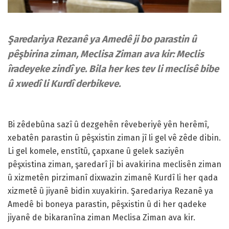
Şaredariya Rezanê ya Amedê ji bo parastin û
pêşbirina ziman, Meclisa Ziman ava kir: Meclis
îradeyeke zindî ye. Bila her kes tev li meclisê bibe
û xwedî li Kurdî derbikeve.
Bi zêdebûna sazî û dezgehên rêveberiyê yên herêmî,
xebatên parastin û pêşxistin ziman jî li gel vê zêde dibin.
Li gel komele, enstîtû, çapxane û gelek saziyên
pêşxistina ziman, şaredarî jî bi avakirina meclisên ziman
û xizmetên pirzimanî dixwazin zimanê Kurdî li her qada
xizmetê û jiyanê bidin xuyakirin. Şaredariya Rezanê ya
Amedê bi boneya parastin, pêşxistin û di her qadeke
jiyanê de bikaranîna ziman Meclisa Ziman ava kir.