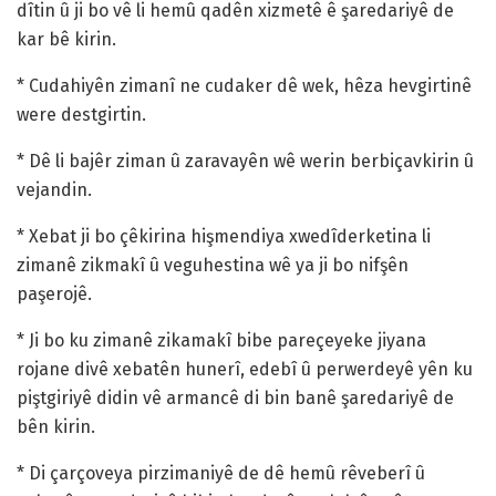
dîtin û ji bo vê li hemû qadên xizmetê ê şaredariyê de
kar bê kirin.
* Cudahiyên zimanî ne cudaker dê wek, hêza hevgirtinê
were destgirtin.
* Dê li bajêr ziman û zaravayên wê werin berbiçavkirin û
vejandin.
* Xebat ji bo çêkirina hişmendiya xwedîderketina li
zimanê zikmakî û veguhestina wê ya ji bo nifşên
paşerojê.
* Ji bo ku zimanê zikamakî bibe pareçeyeke jiyana
rojane divê xebatên hunerî, edebî û perwerdeyê yên ku
piştgiriyê didin vê armancê di bin banê şaredariyê de
bên kirin.
* Di çarçoveya pirzimaniyê de dê hemû rêveberî û