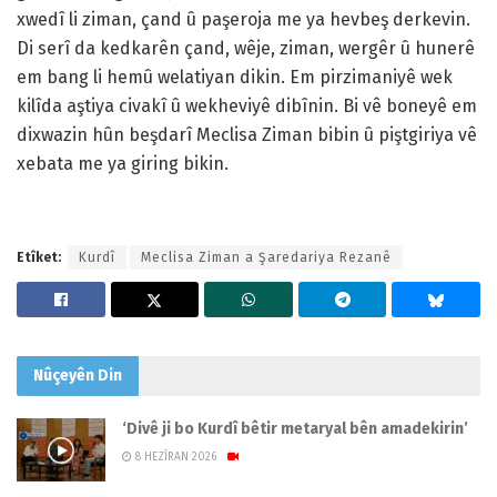
xwedî li ziman, çand û paşeroja me ya hevbeş derkevin.
Di serî da kedkarên çand, wêje, ziman, wergêr û hunerê
em bang li hemû welatiyan dikin. Em pirzimaniyê wek
kilîda aştiya civakî û wekheviyê dibînin. Bi vê boneyê em
dixwazin hûn beşdarî Meclisa Ziman bibin û piştgiriya vê
xebata me ya giring bikin.
Etîket:
Kurdî
Meclisa Ziman a Şaredariya Rezanê
Nûçeyên
Din
‘Divê ji bo Kurdî bêtir metaryal bên amadekirin’
8 HEZÎRAN 2026