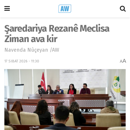
Şaredariya Rezanê Meclisa
Ziman ava kir
Navenda Nûçeyan /AW
A
17 SIBAT 2026 - 11:30
A