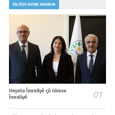
ÊN ZÊDE HATINE XWENDIN
Heyeta Îmraliyê çû Girava
Îmraliyê