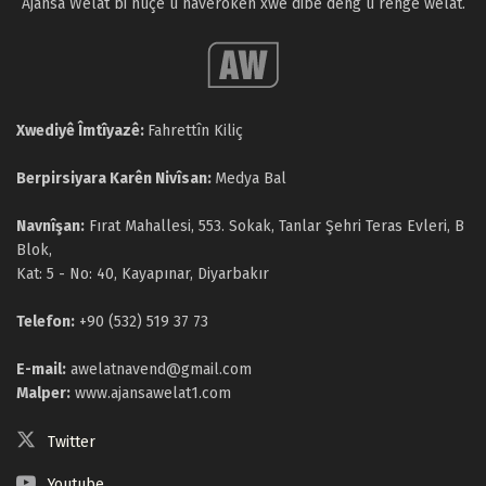
Ajansa Welat bi nûçe û naverokên xwe dibe deng û rengê welat.
Xwediyê Îmtîyazê:
Fahrettîn Kiliç
Berpirsiyara Karên Nivîsan:
Medya Bal
Navnîşan:
Fırat Mahallesi, 553. Sokak, Tanlar Şehri Teras Evleri, B
Blok,
Kat: 5 - No: 40, Kayapınar, Diyarbakır
Telefon:
+90 (532) 519 37 73
E-mail:
awelatnavend@gmail.com
Malper:
www.ajansawelat1.com
Twitter
Youtube