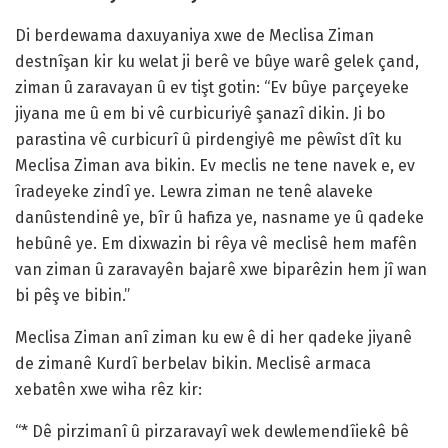
Di berdewama daxuyaniya xwe de Meclisa Ziman
destnîşan kir ku welat ji berê ve bûye warê gelek çand,
ziman û zaravayan û ev tişt gotin: “Ev bûye parçeyeke
jiyana me û em bi vê curbicuriyê şanazî dikin. Ji bo
parastina vê curbicurî û pirdengiyê me pêwîst dît ku
Meclisa Ziman ava bikin. Ev meclis ne tene navek e, ev
îradeyeke zindî ye. Lewra ziman ne tenê alaveke
danûstendinê ye, bîr û hafiza ye, nasname ye û qadeke
hebûnê ye. Em dixwazin bi rêya vê meclisê hem mafên
van ziman û zaravayên bajarê xwe biparêzin hem jî wan
bi pêş ve bibin.”
Meclisa Ziman anî ziman ku ew ê di her qadeke jiyanê
de zimanê Kurdî berbelav bikin. Meclisê armaca
xebatên xwe wiha rêz kir:
“* Dê pirzimanî û pirzaravayî wek dewlemendîiekê bê