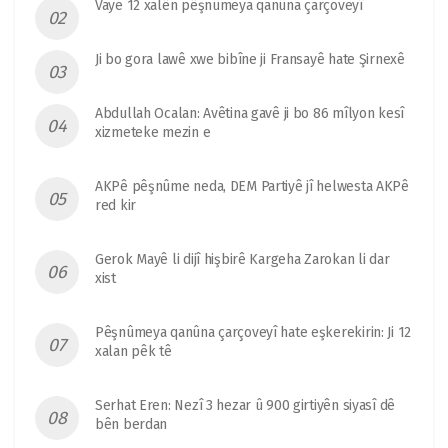
Vaye 12 xalên pêşnûmeya qanûna çarçoveyî
Ji bo gora lawê xwe bibîne ji Fransayê hate Şirnexê
Abdullah Ocalan: Avêtina gavê ji bo 86 mîlyon kesî
xizmeteke mezin e
AKPê pêşnûme neda, DEM Partiyê jî helwesta AKPê
red kir
Gerok Mayê li dijî hişbirê Kargeha Zarokan li dar
xist
Pêşnûmeya qanûna çarçoveyî hate eşkerekirin: Ji 12
xalan pêk tê
Serhat Eren: Nezî 3 hezar û 900 girtiyên siyasî dê
bên berdan