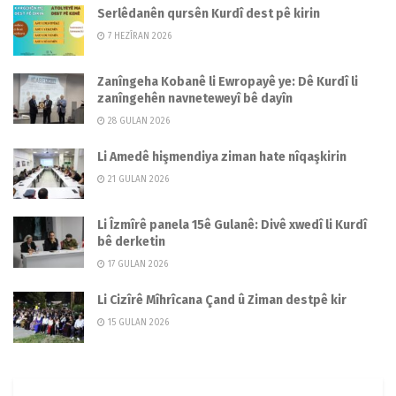
Serlêdanên qursên Kurdî dest pê kirin
7 HEZÎRAN 2026
Zanîngeha Kobanê li Ewropayê ye: Dê Kurdî li
zanîngehên navneteweyî bê dayîn
28 GULAN 2026
Li Amedê hişmendiya ziman hate nîqaşkirin
21 GULAN 2026
Li Îzmîrê panela 15ê Gulanê: Divê xwedî li Kurdî
bê derketin
17 GULAN 2026
Li Cizîrê Mîhrîcana Çand û Ziman destpê kir
15 GULAN 2026