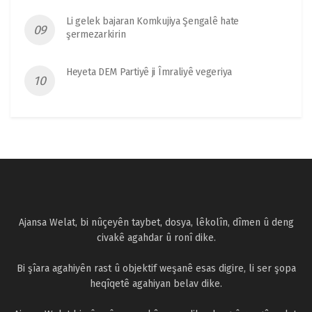
Li gelek bajaran Komkujiya Şengalê hate
şermezarkirin
Heyeta DEM Partiyê ji Îmraliyê vegeriya
Ajansa Welat, bi nûçeyên taybet, dosya, lêkolîn, dîmen û deng
civakê agahdar û ronî dike.
Bi şîara agahiyên rast û objektif weşanê esas digire, li ser şopa
heqîqetê agahiyan belav dike.