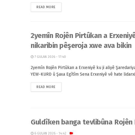
READ MORE
2yemîn Rojên Pirtûkan a Erxeniy
nikaribin pêşeroja xwe ava bikin
7 GULAN 2026 - 17:40
2yemîn Rojên Pirtûkan a Erxeniyê ku ji aliyê Şaredariy
YEW-KURD û Şaxa Egîtîm Sena Erxeniyê vê hate lidarxist
READ MORE
Guldîken banga tevlibûna Rojên P
6 GULAN 2026 - 14:42