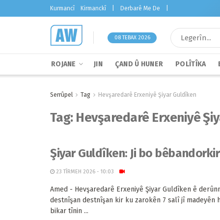
Kurmancî
Kirmanckî
|
Derbarê Me De
|
08 TEBAX 2026
ROJANE
JIN
ÇAND Û HUNER
POLÎTÎKA
Serrûpel
Tag
Hevşaredarê Erxeniyê Şiyar Guldîken
Tag:
Hevşaredarê Erxeniyê Şiy
Şiyar Guldîken: Ji bo bêbandorki
23 TÎRMEH 2026 - 10:03
Amed - Hevşaredarê Erxeniyê Şiyar Guldîken ê derûn
destnîşan destnîşan kir ku zarokên 7 salî jî madeyên h
bikar tînin ...