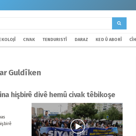
EKOLOJÎ
CIVAK
TENDURISTÎ
DARAZ
KED Û ABORÎ
CÎ
ar Guldîken
rina hişbirê divê hemû civak têbikoşe
nas
işbirê