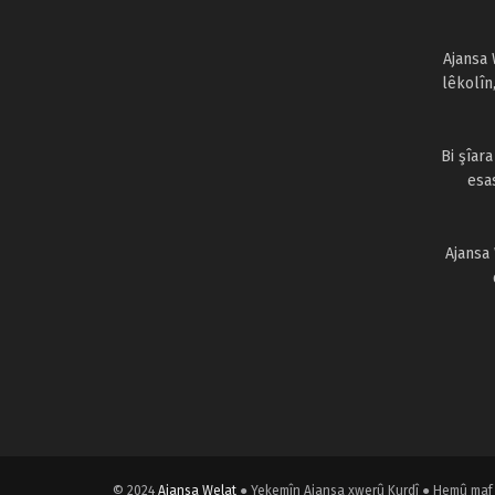
Ajansa 
lêkolîn
Bi şîar
esa
Ajansa
© 2024
Ajansa Welat
● Yekemîn Ajansa xwerû Kurdî ● Hemû maf 