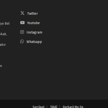
Twitter
Youtube
ya Bal
Instagram
okak,
Whatsapp
akır
om
Serrûpel
Têkilî
Derbarê Me De