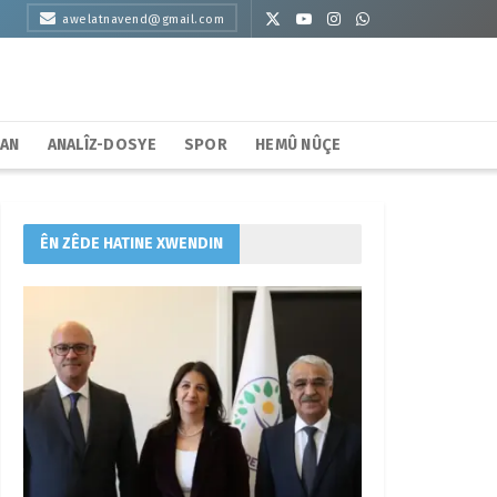
awelatnavend@gmail.com
HAN
ANALÎZ-DOSYE
SPOR
HEMÛ NÛÇE
ÊN ZÊDE HATINE XWENDIN