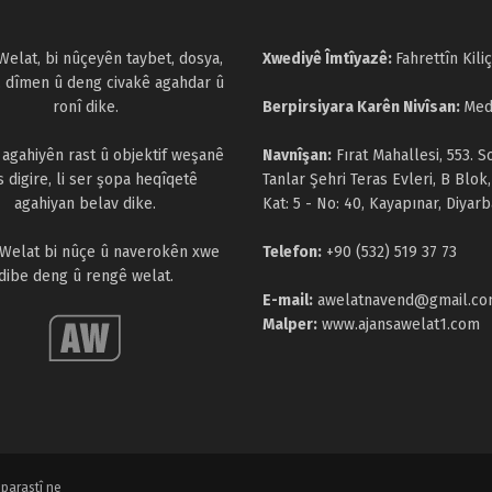
Welat, bi nûçeyên taybet, dosya,
Xwediyê Îmtîyazê:
Fahrettîn Kiliç
, dîmen û deng civakê agahdar û
ronî dike.
Berpirsiyara Karên Nivîsan:
Med
a agahiyên rast û objektif weşanê
Navnîşan:
Fırat Mahallesi, 553. S
s digire, li ser şopa heqîqetê
Tanlar Şehri Teras Evleri, B Blok,
agahiyan belav dike.
Kat: 5 - No: 40, Kayapınar, Diyarb
 Welat bi nûçe û naverokên xwe
Telefon:
+90 (532) 519 37 73
dibe deng û rengê welat.
E-mail:
awelatnavend@gmail.c
Malper:
www.ajansawelat1.com
parastî ne