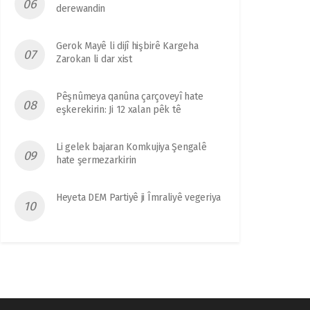
derewandin
Gerok Mayê li dijî hişbirê Kargeha
Zarokan li dar xist
Pêşnûmeya qanûna çarçoveyî hate
eşkerekirin: Ji 12 xalan pêk tê
Li gelek bajaran Komkujiya Şengalê
hate şermezarkirin
Heyeta DEM Partiyê ji Îmraliyê vegeriya