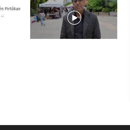
ên Pirtûkan
...