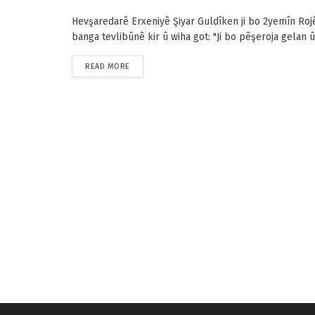
Hevşaredarê Erxeniyê Şiyar Guldîken ji bo 2yemîn Roj
banga tevlibûnê kir û wiha got: "Ji bo pêşeroja gelan û 
READ MORE