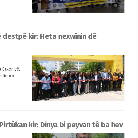
ê destpê kir: Heta nexwînin dê
a Erxeniyê,
in îro ...
irtûkan kir: Dinya bi peyvan tê ba hev