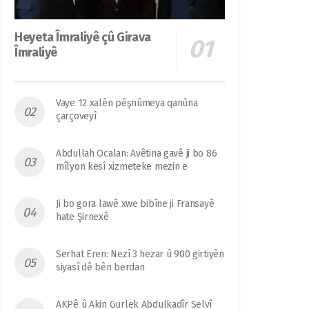
Heyeta Îmraliyê çû Girava
Îmraliyê
Vaye 12 xalên pêşnûmeya qanûna
çarçoveyî
Abdullah Ocalan: Avêtina gavê ji bo 86
mîlyon kesî xizmeteke mezin e
Ji bo gora lawê xwe bibîne ji Fransayê
hate Şirnexê
Serhat Eren: Nezî 3 hezar û 900 girtiyên
siyasî dê bên berdan
AKPê û Akin Gurlek Abdulkadîr Selvî