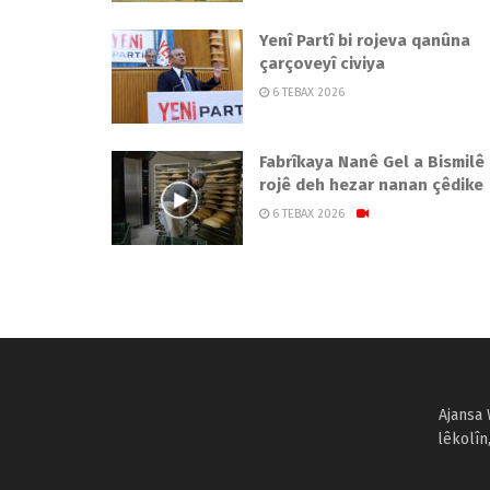
Yenî Partî bi rojeva qanûna
çarçoveyî civiya
6 TEBAX 2026
Fabrîkaya Nanê Gel a Bismilê
rojê deh hezar nanan çêdike
6 TEBAX 2026
Ajansa 
lêkolîn