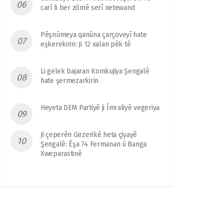
carî li ber zilmê serî netewand
Pêşnûmeya qanûna çarçoveyî hate
eşkerekirin: Ji 12 xalan pêk tê
Li gelek bajaran Komkujiya Şengalê
hate şermezarkirin
Heyeta DEM Partiyê ji Îmraliyê vegeriya
Ji çeperên Girzerikê heta çiyayê
Şengalê: Êşa 74 Fermanan û Banga
Xweparastinê