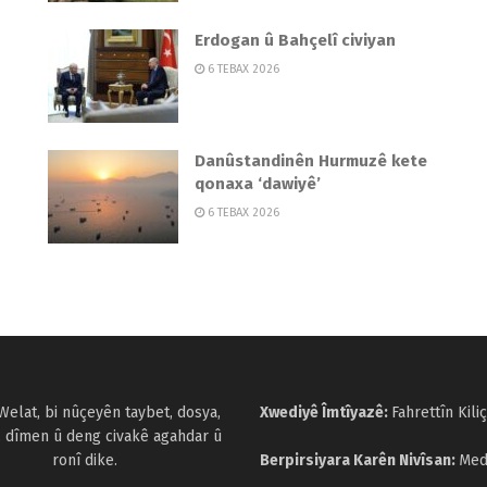
Erdogan û Bahçelî civiyan
6 TEBAX 2026
Danûstandinên Hurmuzê kete
qonaxa ‘dawiyê’
6 TEBAX 2026
Welat, bi nûçeyên taybet, dosya,
Xwediyê Îmtîyazê:
Fahrettîn Kiliç
, dîmen û deng civakê agahdar û
ronî dike.
Berpirsiyara Karên Nivîsan:
Med