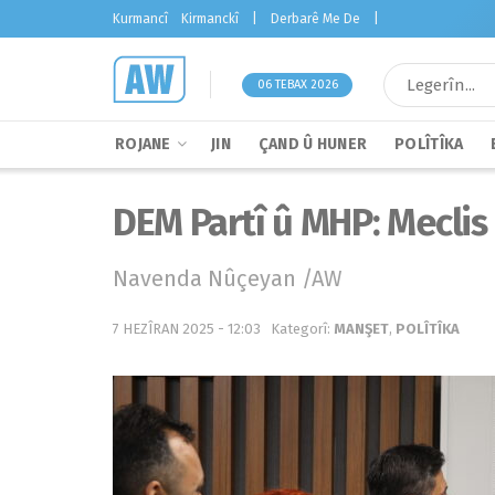
Kurmancî
Kirmanckî
|
Derbarê Me De
|
06 TEBAX 2026
ROJANE
JIN
ÇAND Û HUNER
POLÎTÎKA
DEM Partî û MHP: Meclis
Navenda Nûçeyan /AW
7 HEZÎRAN 2025 - 12:03
Kategorî:
MANŞET
,
POLÎTÎKA