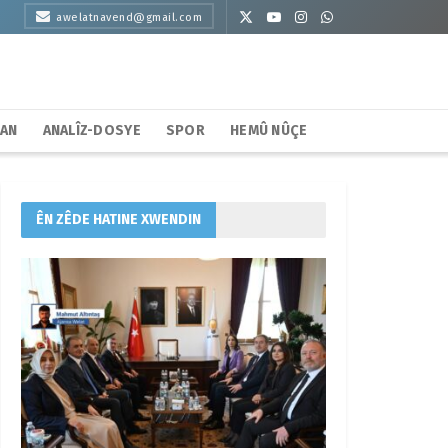
awelatnavend@gmail.com
HAN
ANALÎZ-DOSYE
SPOR
HEMÛ NÛÇE
ÊN ZÊDE HATINE XWENDIN