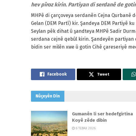
hev pîroz kirin. Partiyan di serdanê de gotin
MHPê di çarçoveya serdanên Cejna Qurbanê de
Gelan (DEM Partî) kir. Şandeya DEM Partiyê k
Seylan pêk dihat û şandteya MHPê Sadir Durmaz
serdana cejnê qebûl kirin. Şandeyên partiyan d
bidin ser milên xwe û gotin Cihê çareseriyê mec
Tweet
Nûçeyên
Din
Gumanên li ser hedefgirtina
Koyê zêde dibin
6 TEBAX 2026