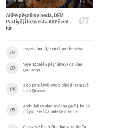
AKPê pêşnûme neda, DEM
Partiyê jî helwesta AKPê red
kir
Heyeta Îmraliyê çû Girava Îmraliyê
Vaye 12 xalên pêşnûmeya qanûna
çarçoveyî
Ji bo gora lawê xwe bibîne ji Fransayê
hate Şirnexê
Abdullah Ocalan: Avêtina gavê ji bo 86
mîlyon kesî xizmeteke mezin e
Cenazeyê Basrî Firat hat veşartin: Tu