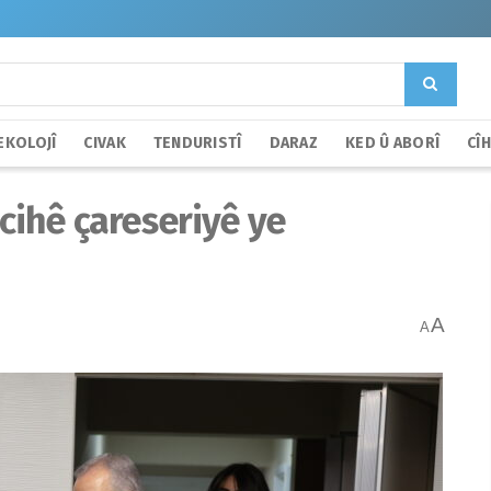
EKOLOJÎ
CIVAK
TENDURISTÎ
DARAZ
KED Û ABORÎ
CÎ
 cihê çareseriyê ye
A
A