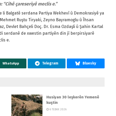
: “Cihê çareseriyê meclis e.”
 li Balgatê serdana Partiya Wekhevî û Demokrasiyê ya
u Mehmet Ruştu Tiryaki, Zeyno Bayramoglu û Îhsan
, Devlet Bahçeli Doç. Dr. Esma Ozdaşli û Şahin Kartal
i serdanê de xwestin partiyên din jî berpirsiyarê
lis e.
WhatsApp
Husiyan 30 leşkerên Yemenê
kuştin
6 TEBAX 2026