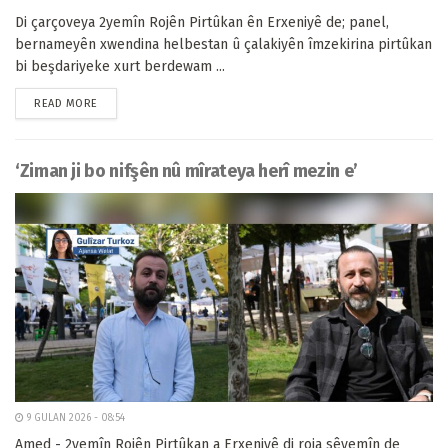
Di çarçoveya 2yemîn Rojên Pirtûkan ên Erxeniyê de; panel,
bernameyên xwendina helbestan û çalakiyên îmzekirina pirtûkan
bi beşdariyeke xurt berdewam ...
READ MORE
‘Ziman ji bo nifşên nû mîrateya herî mezin e’
9 GULAN 2026 - 08:54
Amed - 2yemîn Rojên Pirtûkan a Erxeniyê di roja sêyemîn de