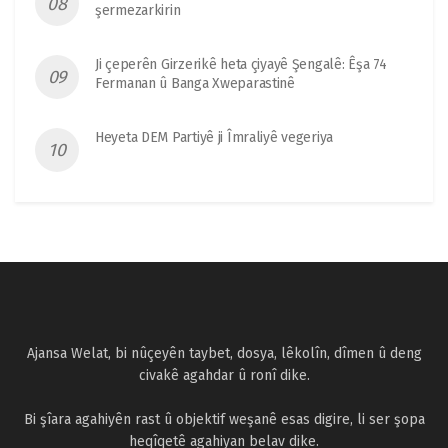
şermezarkirin
Ji çeperên Girzerikê heta çiyayê Şengalê: Êşa 74
Fermanan û Banga Xweparastinê
Heyeta DEM Partiyê ji Îmraliyê vegeriya
Ajansa Welat, bi nûçeyên taybet, dosya, lêkolîn, dîmen û deng
civakê agahdar û ronî dike.
Bi şîara agahiyên rast û objektif weşanê esas digire, li ser şopa
heqîqetê agahiyan belav dike.