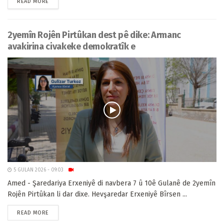
READ MORE
2yemîn Rojên Pirtûkan dest pê dike: Armanc
avakirina civakeke demokratîk e
5 GULAN 2026 - 09:03
Amed - Şaredariya Erxeniyê di navbera 7 û 10ê Gulanê de 2yemîn
Rojên Pirtûkan li dar dixe. Hevşaredar Erxeniyê Bîrsen ...
READ MORE