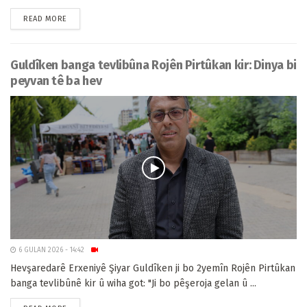
READ MORE
Guldîken banga tevlibûna Rojên Pirtûkan kir: Dinya bi
peyvan tê ba hev
6 GULAN 2026 - 14:42
Hevşaredarê Erxeniyê Şiyar Guldîken ji bo 2yemîn Rojên Pirtûkan
banga tevlibûnê kir û wiha got: "Ji bo pêşeroja gelan û ...