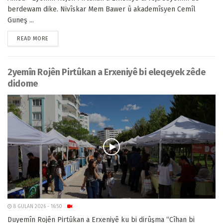
berdewam dike. Nivîskar Mem Bawer û akademîsyen Cemîl
Guneş ...
READ MORE
2yemîn Rojên Pirtûkan a Erxeniyê bi eleqeyek zêde
didome
8 GULAN 2026 - 16:50
Duyemîn Rojên Pirtûkan a Erxeniyê ku bi dirûşma “Cîhan bi