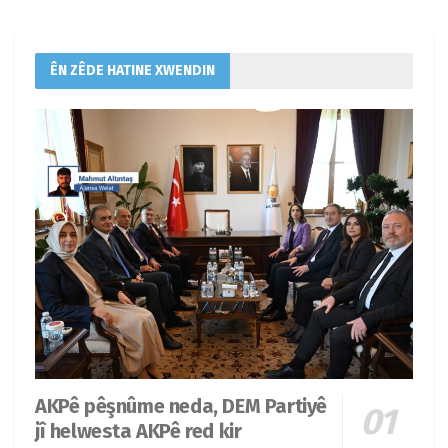
ÊN ZÊDE HATINE XWENDIN
AKPê pêşnûme neda, DEM Partiyê
jî helwesta AKPê red kir