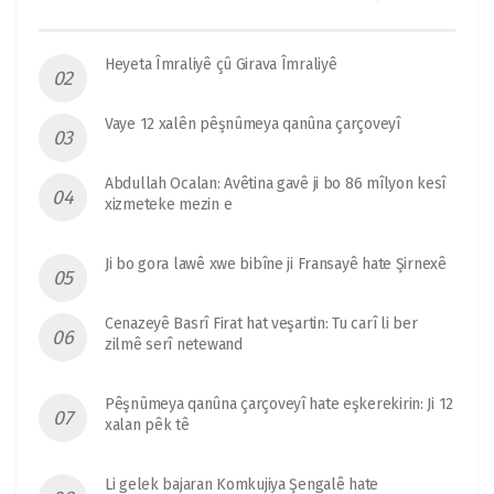
Heyeta Îmraliyê çû Girava Îmraliyê
Vaye 12 xalên pêşnûmeya qanûna çarçoveyî
Abdullah Ocalan: Avêtina gavê ji bo 86 mîlyon kesî
xizmeteke mezin e
Ji bo gora lawê xwe bibîne ji Fransayê hate Şirnexê
Cenazeyê Basrî Firat hat veşartin: Tu carî li ber
zilmê serî netewand
Pêşnûmeya qanûna çarçoveyî hate eşkerekirin: Ji 12
xalan pêk tê
Li gelek bajaran Komkujiya Şengalê hate