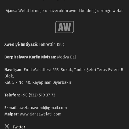
Ajansa Welat bi nûçe û naverokên xwe dibe deng û rengê welat.
Xwediyê Îmtîyazê:
Fahrettîn Kiliç
Berpirsiyara Karên Nivîsan:
Medya Bal
Navnîşan:
Fırat Mahallesi, 553. Sokak, Tanlar Şehri Teras Evleri, B
Blok,
Kat: 5 - No: 40, Kayapınar, Diyarbakır
Telefon:
+90 (532) 519 37 73
E-mail:
awelatnavend@gmail.com
Malper:
www.ajansawelat1.com
Twitter