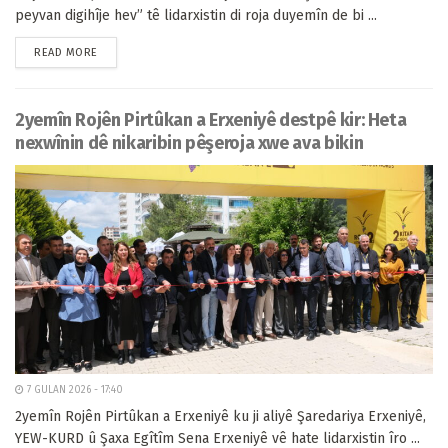
peyvan digihîje hev” tê lidarxistin di roja duyemîn de bi ...
READ MORE
2yemîn Rojên Pirtûkan a Erxeniyê destpê kir: Heta
nexwînin dê nikaribin pêşeroja xwe ava bikin
7 GULAN 2026 - 17:40
2yemîn Rojên Pirtûkan a Erxeniyê ku ji aliyê Şaredariya Erxeniyê,
YEW-KURD û Şaxa Egîtîm Sena Erxeniyê vê hate lidarxistin îro ...