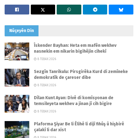
Nûçeyên
Din
Îskender Bayhan: Heta em mafên wekhev
nasnekin em nikarin bigihêjin cihekî
8 TEBAX 2026
Sezgîn Tanrikulu: Pirsgirêka Kurd di zemîneke
demokratîk de çareser dibe
8 TEBAX 2026
Dîlan Kunt Ayan: Divê di komîsyonan de
temsileyeta wekhev a jinan jî cih bigire
8 TEBAX 2026
Plaforma Şiyar Be li Êlihê li dijî fihûş û hişbirê
çalakî li dar xist
8 TEBAX 2026