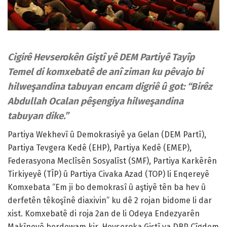
Cigirê Hevserokên Giştî yê DEM Partiyê Tayîp
Temel di komxebatê de anî ziman ku pêvajo bi
hilweşandina tabuyan encam digriê û got: “Birêz
Abdullah Ocalan pêşengiya hilweşandina
tabuyan dike.”
Partiya Wekhevî û Demokrasiyê ya Gelan (DEM Partî),
Partiya Tevgera Kedê (EHP), Partiya Kedê (EMEP),
Federasyona Meclîsên Sosyalîst (SMF), Partiya Karkêrên
Tirkiyeyê (TÎP) û Partiya Civaka Azad (TOP) li Enqereyê
Komxebata “Em ji bo demokrasî û aştiyê tên ba hev û
derfetên têkoşînê diaxivin” ku dê 2 rojan bidome li dar
xist. Komxebatê di roja 2an de li Odeya Endezyarên
Makîneyê berdewam kir. Hevseroka Giştî ya DBP Çîgdem