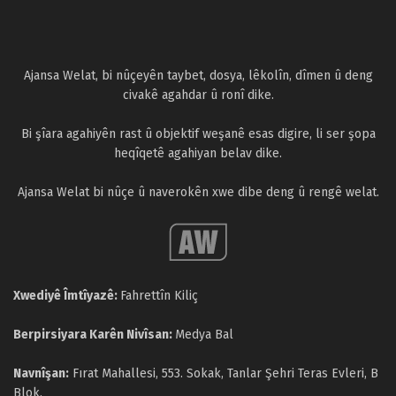
Ajansa Welat, bi nûçeyên taybet, dosya, lêkolîn, dîmen û deng
civakê agahdar û ronî dike.
Bi şîara agahiyên rast û objektif weşanê esas digire, li ser şopa
heqîqetê agahiyan belav dike.
Ajansa Welat bi nûçe û naverokên xwe dibe deng û rengê welat.
Xwediyê Îmtîyazê:
Fahrettîn Kiliç
Berpirsiyara Karên Nivîsan:
Medya Bal
Navnîşan:
Fırat Mahallesi, 553. Sokak, Tanlar Şehri Teras Evleri, B
Blok,