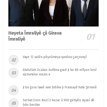
Heyeta Îmraliyê çû Girava
Îmraliyê
Vaye 12 xalên pêşnûmeya qanûna çarçoveyî
Abdullah Ocalan: Avêtina gavê ji bo 86 mîlyon kesî
xizmeteke mezin e
Ji bo gora lawê xwe bibîne ji Fransayê hate Şirnexê
Serhat Eren: Nezî 3 hezar û 900 girtiyên siyasî dê
bên berdan