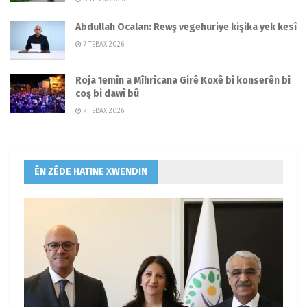
Abdullah Ocalan: Rewş vegehuriye kişika yek kesî
7 TEBAX 2026
Roja 1emîn a Mîhrîcana Girê Koxê bi konserên bi
coş bi dawî bû
7 TEBAX 2026
ÊN ZÊDE HATINE XWENDIN