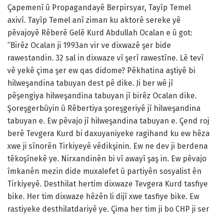
Çapemenî û Propagandayê Berpirsyar, Tayîp Temel
axivî. Tayîp Temel anî ziman ku aktorê sereke yê
pêvajoyê Rêberê Gelê Kurd Abdullah Ocalan e û got:
“Birêz Ocalan ji 1993an vir ve dixwazê şer bide
rawestandin. 32 sal in dixwaze vî şerî rawestîne. Lê tevî
vê yekê çima şer ew qas didome? Pêkhatina aştiyê bi
hilweşandina tabuyan dest pê dike. Ji ber wê jî
pêşengiya hilweşandina tabuyan jî birêz Ocalan dike.
Şoreşgerbûyin û Rêbertiya şoreşgeriyê jî hilweşandina
tabuyan e. Ew pêvajo jî hilweşandina tabuyan e. Çend roj
berê Tevgera Kurd bi daxuyaniyeke ragihand ku ew hêza
xwe ji sînorên Tirkiyeyê vêdikşinin. Ew ne dev ji berdena
têkoşînekê ye. Nirxandinên bi vî awayî şaş in. Ew pêvajo
îmkanên mezin dide muxalefet û partiyên sosyalist ên
Tirkiyeyê. Desthilat hertim dixwaze Tevgera Kurd tasfiye
bike. Her tim dixwaze hêzên li dijî xwe tasfiye bike. Ew
rastiyeke desthilatdariyê ye. Çima her tim ji bo CHP ji ser