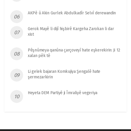
AKPê û Akin Gurlek Abdulkadîr Selvî derewandin
Gerok Mayê li dijî hişbirê Kargeha Zarokan li dar
xist
Pêşnûmeya qanûna çarçoveyî hate eşkerekirin: Ji 12
xalan pêk tê
Li gelek bajaran Komkujiya Şengalê hate
şermezarkirin
Heyeta DEM Partiyê ji Îmraliyê vegeriya