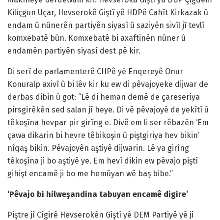
Kiliçgun Uçar, Hevserokê Giştî yê HDPê Cahît Kirkazak û
endam û nûnerên partiyên siyasî û saziyên sivîl jî tevlî
komxebatê bûn. Komxebatê bi axaftinên nûner û
endamên partiyên siyasî dest pê kir.
Di serî de parlamenterê CHPê yê Enqereyê Onur
Konuralp axivî û bi lêv kir ku ew di pêvajoyeke dijwar de
derbas dibin û got: “Lê di heman demê de çareseriya
pirsgirêkên sed salan jî heye. Di vê pêvajoyê de yekîtî û
têkoşîna hevpar pir girîng e. Divê em li ser rêbazên ‘Em
çawa dikarin bi hevre têbikoşin û piştgiriya hev bikin’
nîqaş bikin. Pêvajoyên aştiyê dijwarin. Lê ya girîng
têkoşîna ji bo aştiyê ye. Em hevî dikin ew pêvajo piştî
gihişt encamê ji bo me hemûyan wê baş bibe.”
‘Pêvajo bi hilweşandina tabuyan encamê digire’
Piştre jî Cîgirê Hevserokên Giştî yê DEM Partiyê yê ji