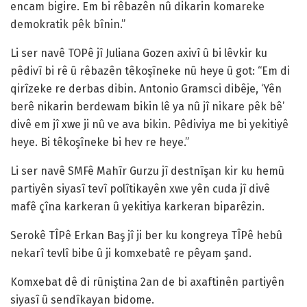
encam bigire. Em bi rêbazên nû dikarin komareke
demokratik pêk bînin.”
Li ser navê TOPê jî Juliana Gozen axivî û bi lêvkir ku
pêdivî bi rê û rêbazên têkoşîneke nû heye û got: “Em di
qirîzeke re derbas dibin. Antonio Gramsci dibêje, ‘Yên
berê nikarin berdewam bikin lê ya nû jî nikare pêk bê’
divê em jî xwe ji nû ve ava bikin. Pêdiviya me bi yekitiyê
heye. Bi têkoşîneke bi hev re heye.”
Li ser navê SMFê Mahîr Gurzu jî destnîşan kir ku hemû
partiyên siyasî tevî polîtikayên xwe yên cuda jî divê
mafê çîna karkeran û yekitiya karkeran biparêzin.
Serokê TÎPê Erkan Baş jî ji ber ku kongreya TÎPê hebû
nekarî tevlî bibe û ji komxebatê re pêyam şand.
Komxebat dê di rûniştina 2an de bi axaftinên partiyên
siyasî û sendîkayan bidome.