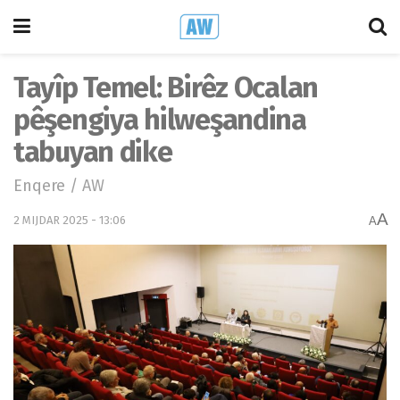
Tayîp Temel: Birêz Ocalan
pêşengiya hilweşandina
tabuyan dike
Enqere / AW
A
2 MIJDAR 2025 - 13:06
A