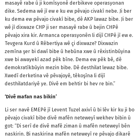
masayê rabe û ji komîsyonê derbikeve operasyonan
dike. Sedema wê jî ew e ku ew pêvajo civakî nebe. Ji ber
ku dema ew pêvajo civakî bibe, dê AKP lawaz bibe. Ji ber
wê jî dixwaze CHP ji ser masayê rabe û bejin CHPê
pêvajo xira kir. Armanca operasyonên li dijî CHPê jî ew e.
Tevgera Kurd û Rêbertiya wê çi dixwaze? Dixwazin
zemîna şer bi dawî bibe û hebûna xwe û rêxistinbûyina
xwe bi awayekî azad pêk bîne. Dema ew pêk bê, dê
demokratîkbûyin mezin bibe. Dê desthilat lewaz bibe.
Xwedî derketina vê pêvajoyê, têkoşîna li dijî
desthilatdariyê ye. Divê em behtir bi hev re bin.”
‘Divê mafan nas bikin’
Li ser navê EMEPê jî Levent Tuzel axivî û bi lêv kir ku ji bo
pêvajo civakî bibe divê mafên neteweyî wekhev bibin û
got: “Di serî de divê mafê ziman û mafên neteweyî bên
naskirin. Bi naskirina mafên neteweyî re pêvajo dikarê