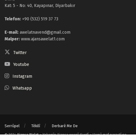
Kat: 5 - No: 40, Kayapınar, Diyarbakır
Telefon:
+90 (532) 519 37 73
E-mail:
awelatnavend@gmail.com
Malper:
www.ajansawelat1.com
Twitter
Youtube
Instagram
Whatsapp
Serrûpel
Têkilî
Derbarê Me De
© 2024
Ajansa Welat
● Yekemîn Ajansa xwerû Kurdî ● Hemû maf parastî ne