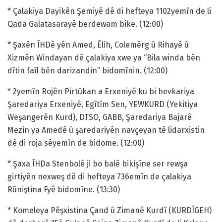
* Çalakiya Dayikên Şemiyê dê di hefteya 1102yemîn de li
Qada Galatasarayê berdewam bike. (12:00)
* Şaxên ÎHDê yên Amed, Êlih, Colemêrg û Rihayê û
Xizmên Windayan dê çalakiya xwe ya “Bila winda bên
dîtin faîl bên darizandin” bidomînin. (12:00)
* 2yemîn Rojên Pirtûkan a Erxeniyê ku bi hevkariya
Şaredariya Erxeniyê, Egîtîm Sen, YEWKURD (Yekitiya
Weşangerên Kurd), DTSO, GABB, Şaredariya Bajarê
Mezin ya Amedê û şaredariyên navçeyan tê lidarxistin
dê di roja sêyemîn de bidome. (12:00)
* Şaxa ÎHDa Stenbolê ji bo balê bikişîne ser rewşa
girtiyên nexweş dê di hefteya 736emîn de çalakiya
Rûniştina Fyê bidomîne. (13:30)
* Komeleya Pêşxistina Çand û Zimanê Kurdî (KURDÎGEH)