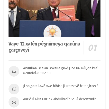
Vaye 12 xalên pêşnûmeya qanûna
çarçoveyî
Abdullah Ocalan: Avêtina gavê ji bo 86 mîlyon kesî
xizmeteke mezin e
Ji bo gora lawê xwe bibîne ji Fransayê hate Şirnexê
AKPê û Akin Gurlek Abdulkadîr Selvî derewandin