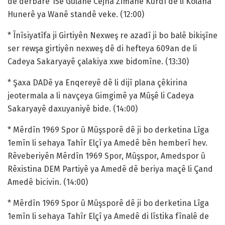
dê derbarê 15ê Gulanê Cejna Zimanê Kurdî de li Kolana
Hunerê ya Wanê standê veke. (12:00)
* Înîsiyatîfa ji Girtiyên Nexweş re azadî ji bo balê bikişîne
ser rewşa girtiyên nexweş dê di hefteya 609an de li
Cadeya Sakaryayê çalakiya xwe bidomîne. (13:30)
* Şaxa DADê ya Enqereyê dê li dijî plana çêkirina
jeotermala a li navçeya Gimgimê ya Mûşê li Cadeya
Sakaryayê daxuyaniyê bide. (14:00)
* Mêrdîn 1969 Spor û Mûşsporê dê ji bo derketina Lîga
1emîn li sehaya Tahîr Elçî ya Amedê bên hemberî hev.
Rêveberiyên Mêrdîn 1969 Spor, Mûşspor, Amedspor û
Rêxistina DEM Partiyê ya Amedê dê beriya maçê li Çand
Amedê bicivin. (14:00)
* Mêrdîn 1969 Spor û Mûşsporê dê ji bo derketina Lîga
1emîn li sehaya Tahîr Elçî ya Amedê di lîstika fînalê de