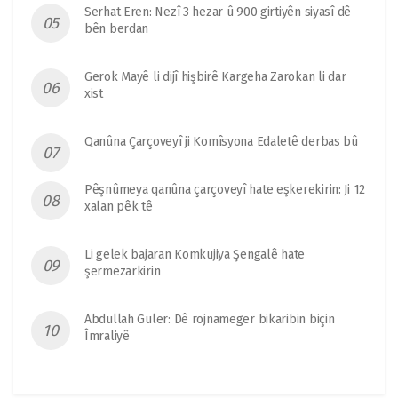
Serhat Eren: Nezî 3 hezar û 900 girtiyên siyasî dê
bên berdan
Gerok Mayê li dijî hişbirê Kargeha Zarokan li dar
xist
Qanûna Çarçoveyî ji Komîsyona Edaletê derbas bû
Pêşnûmeya qanûna çarçoveyî hate eşkerekirin: Ji 12
xalan pêk tê
Li gelek bajaran Komkujiya Şengalê hate
şermezarkirin
Abdullah Guler: Dê rojnameger bikaribin biçin
Îmraliyê