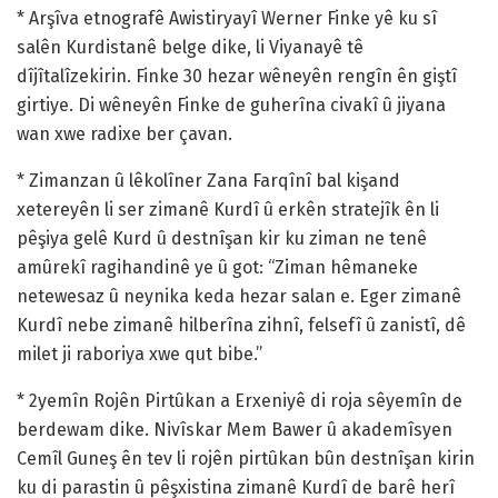
* Arşîva etnografê Awistiryayî Werner Finke yê ku sî
salên Kurdistanê belge dike, li Viyanayê tê
dîjîtalîzekirin. Finke 30 hezar wêneyên rengîn ên giştî
girtiye. Di wêneyên Finke de guherîna civakî û jiyana
wan xwe radixe ber çavan.
* Zimanzan û lêkolîner Zana Farqînî bal kişand
xetereyên li ser zimanê Kurdî û erkên stratejîk ên li
pêşiya gelê Kurd û destnîşan kir ku ziman ne tenê
amûrekî ragihandinê ye û got: “Ziman hêmaneke
netewesaz û neynika keda hezar salan e. Eger zimanê
Kurdî nebe zimanê hilberîna zihnî, felsefî û zanistî, dê
milet ji raboriya xwe qut bibe.”
* 2yemîn Rojên Pirtûkan a Erxeniyê di roja sêyemîn de
berdewam dike. Nivîskar Mem Bawer û akademîsyen
Cemîl Guneş ên tev li rojên pirtûkan bûn destnîşan kirin
ku di parastin û pêşxistina zimanê Kurdî de barê herî