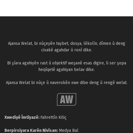
Ajansa Welat, bi nûçeyên taybet, dosya, lêkolîn, dîmen û deng
civakê agahdar û ronî dike.
Bi şîara agahiyên rast û objektif weşanê esas digire, li ser şopa
heqîqetê agahiyan belav dike.
Ajansa Welat bi nûçe û naverokên xwe dibe deng û rengê welat.
Xwediyê Îmtîyazê:
Fahrettîn Kiliç
Berpirsiyara Karên Nivîsan:
Medya Bal