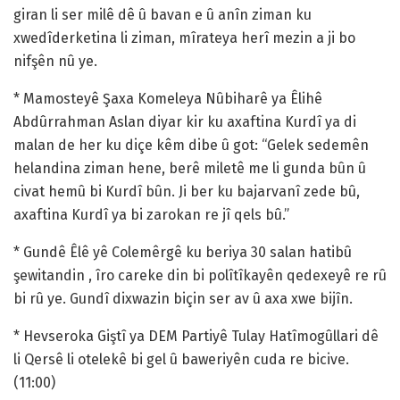
giran li ser milê dê û bavan e û anîn ziman ku
xwedîderketina li ziman, mîrateya herî mezin a ji bo
nifşên nû ye.
* Mamosteyê Şaxa Komeleya Nûbiharê ya Êlihê
Abdûrrahman Aslan diyar kir ku axaftina Kurdî ya di
malan de her ku diçe kêm dibe û got: “Gelek sedemên
helandina ziman hene, berê miletê me li gunda bûn û
civat hemû bi Kurdî bûn. Ji ber ku bajarvanî zede bû,
axaftina Kurdî ya bi zarokan re jî qels bû.”
* Gundê Êlê yê Colemêrgê ku beriya 30 salan hatibû
şewitandin , îro careke din bi polîtîkayên qedexeyê re rû
bi rû ye. Gundî dixwazin biçin ser av û axa xwe bijîn.
* Hevseroka Giştî ya DEM Partiyê Tulay Hatîmogûllari dê
li Qersê li otelekê bi gel û baweriyên cuda re bicive.
(11:00)