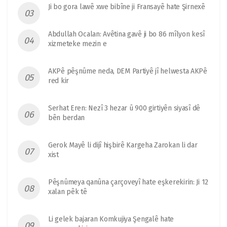
Ji bo gora lawê xwe bibîne ji Fransayê hate Şirnexê
Abdullah Ocalan: Avêtina gavê ji bo 86 mîlyon kesî
xizmeteke mezin e
AKPê pêşnûme neda, DEM Partiyê jî helwesta AKPê
red kir
Serhat Eren: Nezî 3 hezar û 900 girtiyên siyasî dê
bên berdan
Gerok Mayê li dijî hişbirê Kargeha Zarokan li dar
xist
Pêşnûmeya qanûna çarçoveyî hate eşkerekirin: Ji 12
xalan pêk tê
Li gelek bajaran Komkujiya Şengalê hate