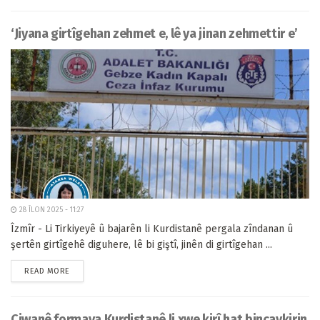
‘Jiyana girtîgehan zehmet e, lê ya jinan zehmettir e’
28 ÎLON 2025 - 11:27
Îzmîr - Li Tirkiyeyê û bajarên li Kurdistanê pergala zîndanan û
şertên girtîgehê diguhere, lê bi giştî, jinên di girtîgehan ...
READ MORE
Ciwanê formaya Kurdistanê li xwe kirî hat binçavkirin