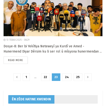
13 TEBAX 2025 - 08:29
Dosye-8: Ber bi Yekîtiya Neteweyî ya Kurdî ve Amed -
Hunermend Diyar Dêrsim ku li ser rol û mîsyona hunermendan ...
READ MORE
1
…
22
23
24
25
ÊN ZÊDE HATINE XWENDIN