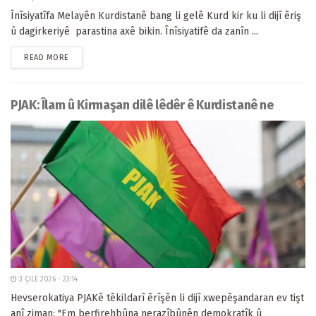
Înîsiyatîfa Melayên Kurdistanê bang li gelê Kurd kir ku li dijî êriş
û dagirkeriyê parastina axê bikin. Înîsiyatifê da zanîn ...
READ MORE
PJAK: Îlam û Kirmaşan dilê lêdêr ê Kurdistanê ne
3 ÇILE 2026 - 23:14
Hevserokatiya PJAKê têkildarî êrîşên li dijî xwepêşandaran ev tişt
anî ziman: "Em berfirehbûna nerazîbûnên demokratîk û