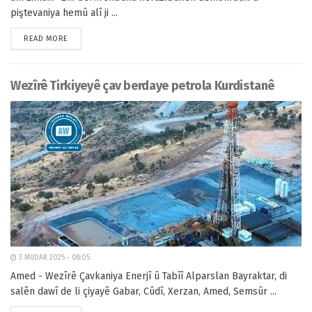
piştevaniya hemû alî ji ...
READ MORE
Wezîrê Tirkiyeyê çav berdaye petrola Kurdistanê
3 MIJDAR 2025 - 08:05
Amed - Wezîrê Çavkaniya Enerjî û Tabîî Alparslan Bayraktar, di
salên dawî de li çiyayê Gabar, Cûdî, Xerzan, Amed, Semsûr ...