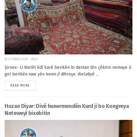
27 TEBAX 2025 - 08:21
Şirnex- Li Welêt êdî karê berikên bi destan tên çêkirin nemaye û
gel berikên xwe yên kevin jî difiroşe. Welatiyê ...
READ MORE
Hozan Diyar: Divê hunermendên Kurd ji bo Kongreya
Neteweyî bixebitin