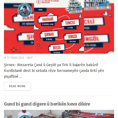
31 TEBAX 2025 - 08:17
Şirnex- Wezareta Çand û Geştê ya Tirk li bajarên bakûrê
Kurdistanê dest bi xebata rêze bernameyên çanda tirkî yên
pişaftinê ...
READ MORE
Gund bi gund digere û berikên kevn dikire