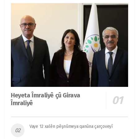
Heyeta Îmraliyê çû Girava
Îmraliyê
Vaye 12 xalên pêşnûmeya qanûna çarçoveyî