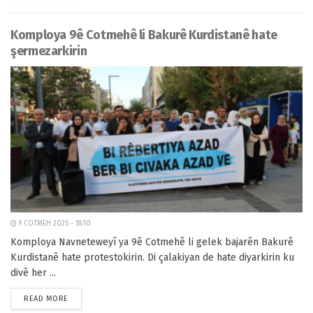
Komploya 9ê Cotmehê li Bakurê Kurdistanê hate
şermezarkirin
9 COTMEH 2025 - 18:10
Komploya Navneteweyî ya 9ê Cotmehê li gelek bajarên Bakurê
Kurdistanê hate protestokirin. Di çalakiyan de hate diyarkirin ku
divê her ...
READ MORE