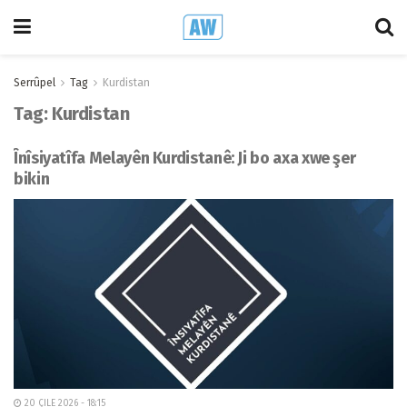
Serrûpel
Tag
Kurdistan
Tag:
Kurdistan
Înîsiyatîfa Melayên Kurdistanê: Ji bo axa xwe şer
bikin
20 ÇILE 2026 - 18:15