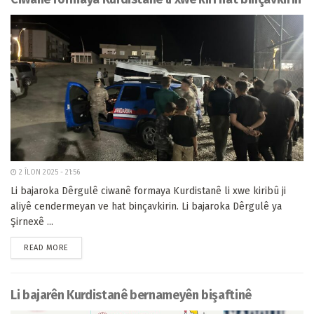
2 ÎLON 2025 - 21:56
Li bajaroka Dêrgulê ciwanê formaya Kurdistanê li xwe kiribû ji
aliyê cendermeyan ve hat binçavkirin. Li bajaroka Dêrgulê ya
Şirnexê ...
READ MORE
Li bajarên Kurdistanê bernameyên bişaftinê