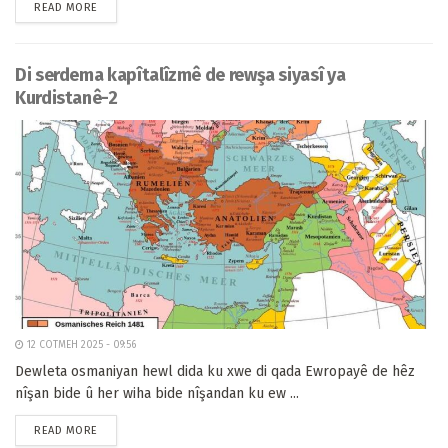
READ MORE
Di serdema kapîtalîzmê de rewşa siyasî ya
Kurdistanê-2
12 COTMEH 2025 - 09:56
Dewleta osmaniyan hewl dida ku xwe di qada Ewropayê de hêz
nîşan bide û her wiha bide nîşandan ku ew ...
READ MORE