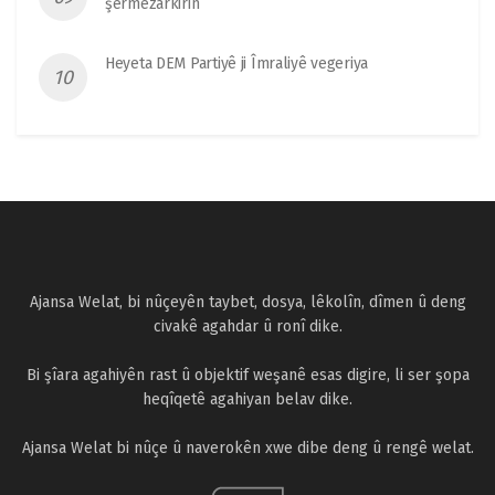
şermezarkirin
Heyeta DEM Partiyê ji Îmraliyê vegeriya
Ajansa Welat, bi nûçeyên taybet, dosya, lêkolîn, dîmen û deng
civakê agahdar û ronî dike.
Bi şîara agahiyên rast û objektif weşanê esas digire, li ser şopa
heqîqetê agahiyan belav dike.
Ajansa Welat bi nûçe û naverokên xwe dibe deng û rengê welat.