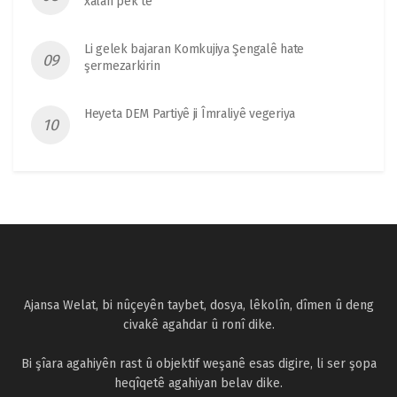
xalan pêk tê
Li gelek bajaran Komkujiya Şengalê hate
şermezarkirin
Heyeta DEM Partiyê ji Îmraliyê vegeriya
Ajansa Welat, bi nûçeyên taybet, dosya, lêkolîn, dîmen û deng
civakê agahdar û ronî dike.
Bi şîara agahiyên rast û objektif weşanê esas digire, li ser şopa
heqîqetê agahiyan belav dike.