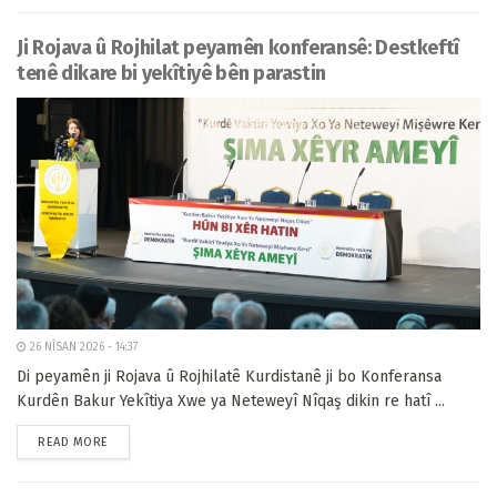
Ji Rojava û Rojhilat peyamên konferansê: Destkeftî
tenê dikare bi yekîtiyê bên parastin
26 NÎSAN 2026 - 14:37
Di peyamên ji Rojava û Rojhilatê Kurdistanê ji bo Konferansa
Kurdên Bakur Yekîtiya Xwe ya Neteweyî Nîqaş dikin re hatî ...
READ MORE