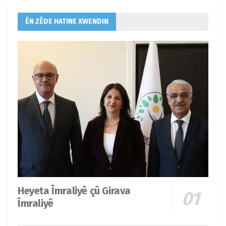
ÊN ZÊDE HATINE XWENDIN
Heyeta Îmraliyê çû Girava
Îmraliyê