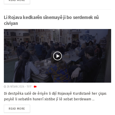
READ MORE
Li Rojava kedkarên sînemayê ji bo serdemek nû
civiyan
28 NÎSAN 2026 - 11:17
Di destpêka salê de êrişên li dijî Rojavayê Kurdistanê her çiqas
peşkê li xebatên hunerî xistibe jî lê xebat berdewam ...
READ MORE