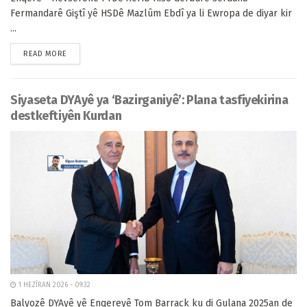
Fermandarê Giştî yê HSDê Mazlûm Ebdî ya li Ewropa de diyar kir
...
READ MORE
Siyaseta DYAyê ya ‘Bazirganiyê’: Plana tasfiyekirina
destkeftiyên Kurdan
1 HEZÎRAN 2026 - 09:32
Balyozê DYAyê yê Enqereyê Tom Barrack ku di Gulana 2025an de