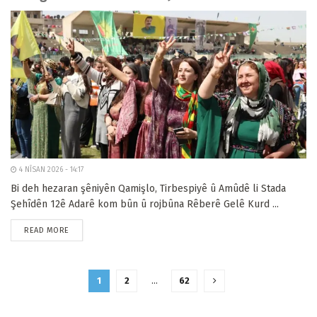
4 NÎSAN 2026 - 14:17
Bi deh hezaran şêniyên Qamişlo, Tirbespiyê û Amûdê li Stada
Şehîdên 12ê Adarê kom bûn û rojbûna Rêberê Gelê Kurd ...
READ MORE
1
2
…
62