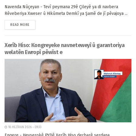
Navenda Nûçeyan - Tevî peymana 29ê Çileyê ya di navbera
Rêveberiya Xweser û Hikûmeta Demkî ya Şamê de jî pêvajoya ...
READ MORE
Xerîb Hiso: Kongreyeke navneteweyî û garantoriya
welatên Ewropî pêwîst e
18 HEZÎRAN 2026 - 09:33
Enqere - Hevserokê PYDê Xerîb Hiso derbarê serdana