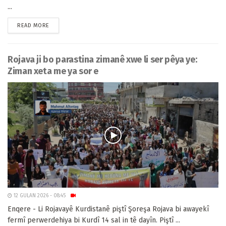
...
READ MORE
Rojava ji bo parastina zimanê xwe li ser pêya ye:
Ziman xeta me ya sor e
12 GULAN 2026 - 08:45
Enqere - Li Rojavayê Kurdistanê piştî Şoreşa Rojava bi awayekî
fermî perwerdehiya bi Kurdî 14 sal in tê dayîn. Piştî ...