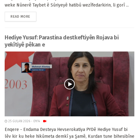
weke Nûnerê Taybet ê Sûriyeyê hatibû wezîfedarkirin, li gorî ...
READ MORE
Hediye Yusuf: Parastina destkeftiyên Rojava bi
yekîtiyê pêkan e
25 GULAN 2026 - 09:14
Enqere - Endama Desteya Hevserokatiya PYDê Hediye Yusuf bi
lêv kir ku heke hikûmeta demkî ya Şamê, Kurdan tune bihesibîne