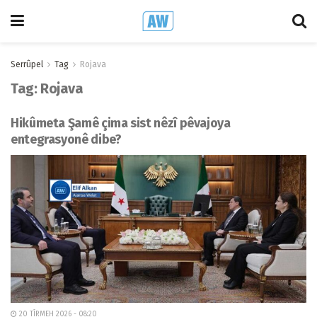
Serrûpel
Tag
Rojava
Tag:
Rojava
Hikûmeta Şamê çima sist nêzî pêvajoya
entegrasyonê dibe?
20 TÎRMEH 2026 - 08:20