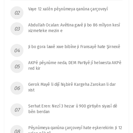
Vaye 12 xalên pêşnûmeya qanûna çarçoveyî
Abdullah Ocalan: Avêtina gavê ji bo 86 mîlyon kesî
xizmeteke mezin e
Ji bo gora lawê xwe bibîne ji Fransayê hate Şirnexê
AKPê pêşnûme neda, DEM Partiyê jî helwesta AKPê
red kir
Gerok Mayê li dijî hişbirê Kargeha Zarokan li dar
xist
Serhat Eren: Nezî 3 hezar û 900 girtiyên siyasî dê
bên berdan
Pêşnûmeya qanûna çarçoveyî hate eşkerekirin: Ji 12