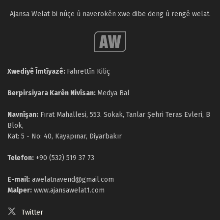
Ajansa Welat bi nûçe û naverokên xwe dibe deng û rengê welat.
Xwediyê Îmtîyazê:
Fahrettîn Kiliç
Berpirsiyara Karên Nivîsan:
Medya Bal
Navnîşan:
Fırat Mahallesi, 553. Sokak, Tanlar Şehri Teras Evleri, B
Blok,
Kat: 5 - No: 40, Kayapınar, Diyarbakır
Telefon:
+90 (532) 519 37 73
E-mail:
awelatnavend@gmail.com
Malper:
www.ajansawelat1.com
Twitter