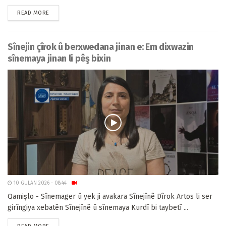
READ MORE
Sînejin çîrok û berxwedana jinan e: Em dixwazin
sînemaya jinan li pêş bixin
10 GULAN 2026 - 08:44
Qamişlo - Sînemager û yek ji avakara Sînejînê Dîrok Artos li ser
girîngiya xebatên Sînejînê û sînemaya Kurdî bi taybetî ...