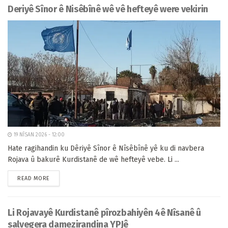
Deriyê Sînor ê Nisêbînê wê vê hefteyê were vekirin
19 NÎSAN 2026 - 12:00
Hate ragihandin ku Dêriyê Sînor ê Nîsêbînê yê ku di navbera
Rojava û bakurê Kurdistanê de wê hefteyê vebe. Li ...
READ MORE
Li Rojavayê Kurdistanê pîrozbahiyên 4ê Nîsanê û
salvegera damezirandina YPJê